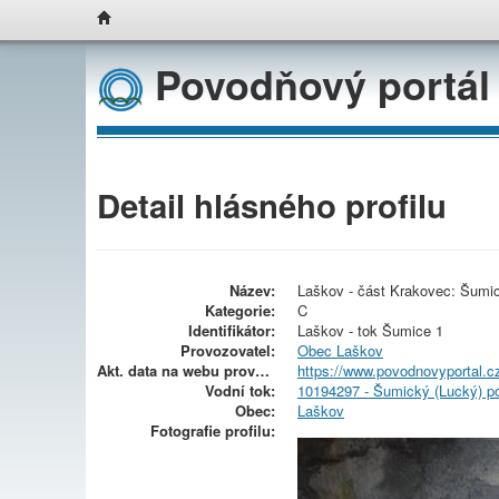
Povodňový portál
Detail hlásného profilu
Název:
Laškov - část Krakovec: Šumic
Kategorie:
C
Identifikátor:
Laškov - tok Šumice 1
Provozovatel:
Obec Laškov
Akt. data na webu provoz.:
https://www.povodnovyportal.cz
Vodní tok:
10194297 - Šumický (Lucký) p
Obec:
Laškov
Fotografie profilu: