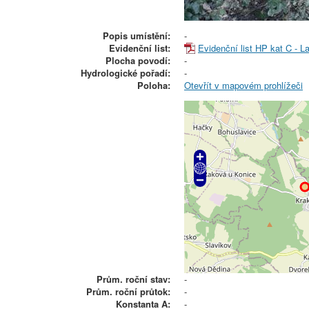
Popis umístění:
-
Evidenční list:
Evidenční list HP kat C - L
Plocha povodí:
-
Hydrologické pořadí:
-
Poloha:
Otevřít v mapovém prohlížeči
Prům. roční stav:
-
Prům. roční průtok:
-
Konstanta A:
-