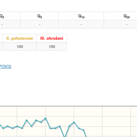
Q
Q
Q
Q
2
5
10
20
-
-
-
-
II. pohotovost
III. ohrožení
100
150
 POVIS