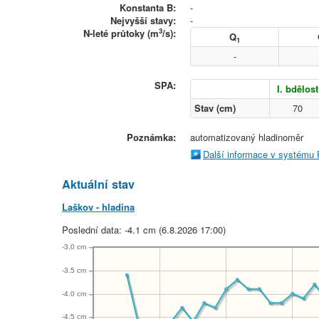
Konstanta B:
-
Nejvyšší stavy:
-
3
N-leté průtoky (m
/s):
Q
1
-
SPA:
I. bdělost
Stav (cm)
70
Poznámka:
automatizovaný hladinoměr
Další informace v systému
Aktuální stav
Laškov - hladina
Poslední data: -4.1 cm (6.8.2026 17:00)
-3.0 cm
-3.5 cm
-4.0 cm
-4.5 cm