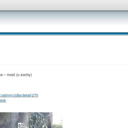
e – most (u sochy)
/admin/cidla/detail/270
otok