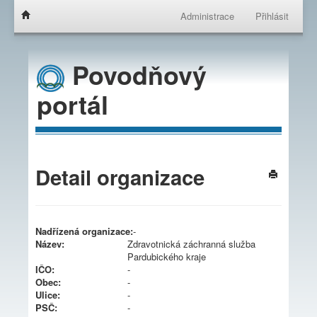
Administrace
Přihlásit
Povodňový
portál
Detail organizace
Nadřízená organizace:
-
Název:
Zdravotnická záchranná služba
Pardubického kraje
IČO:
-
Obec:
-
Ulice:
-
PSČ:
-