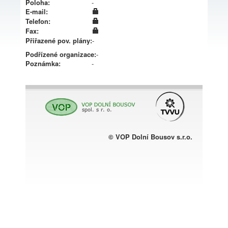
Poloha:
-
E-mail:
Telefon:
Fax:
Přiřazené pov. plány:
-
Podřízené organizace:
-
Poznámka:
-
© VOP Dolní Bousov s.r.o.