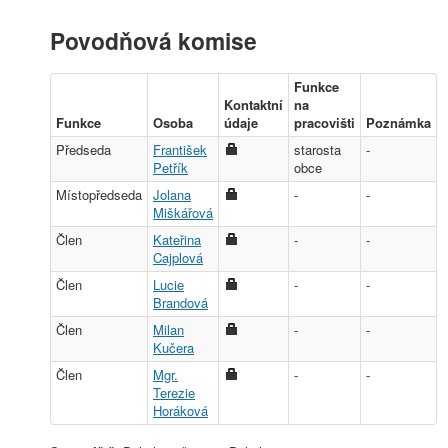
Povodňová komise
Funkce
Kontaktní
na
Funkce
Osoba
údaje
pracovišti
Poznámka
Předseda
František
starosta
-
Petřík
obce
Místopředseda
Jolana
-
-
Miškářová
Člen
Kateřina
-
-
Cajplová
Člen
Lucie
-
-
Brandová
Člen
Milan
-
-
Kučera
Člen
Mgr.
-
-
Terezie
Horáková