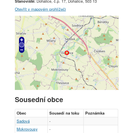
Stanoviště:
Dohalice, č.p. 17, Dohalice, 503 13
Otevřít v mapovém prohlížeči
Sousední obce
Obec
Sousedí na toku
Poznámka
Sadová
-
Mokrovousy
-