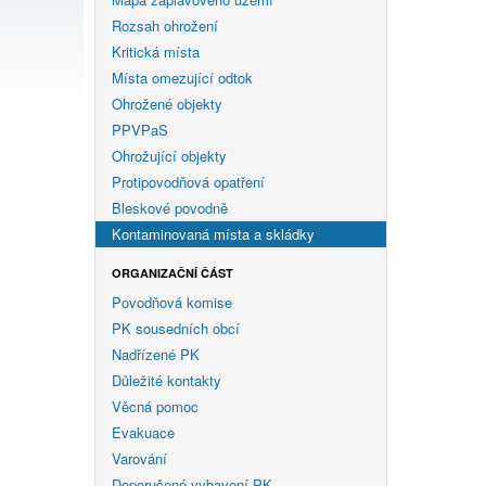
Rozsah ohrožení
Kritická místa
Místa omezující odtok
Ohrožené objekty
PPVPaS
Ohrožující objekty
Protipovodňová opatření
Bleskové povodně
Kontaminovaná místa a skládky
ORGANIZAČNÍ ČÁST
Povodňová komise
PK sousedních obcí
Nadřízené PK
Důležité kontakty
Věcná pomoc
Evakuace
Varování
Doporučené vybavení PK