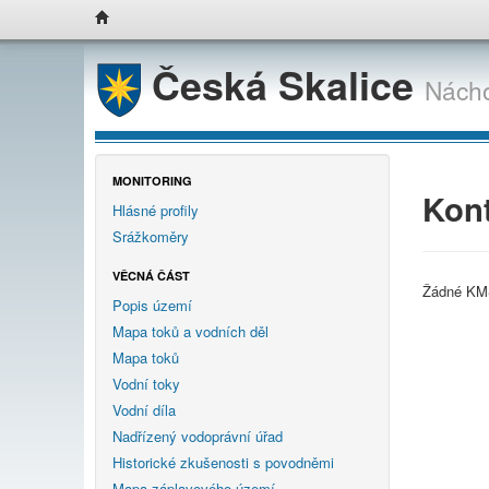
Česká Skalice
Nách
MONITORING
Kont
Hlásné profily
Srážkoměry
VĚCNÁ ČÁST
Žádné KMS
Popis území
Mapa toků a vodních děl
Mapa toků
Vodní toky
Vodní díla
Nadřízený vodoprávní úřad
Historické zkušenosti s povodněmi
Mapa záplavového území