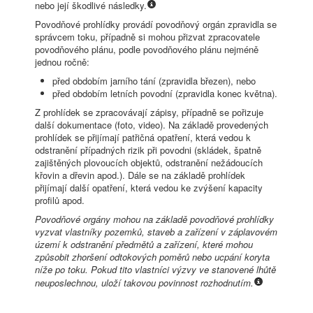
nebo její škodlivé následky.
Povodňové prohlídky provádí povodňový orgán zpravidla se
správcem toku, případně si mohou přizvat zpracovatele
povodňového plánu, podle povodňového plánu nejméně
jednou ročně:
před obdobím jarního tání (zpravidla březen), nebo
před obdobím letních povodní (zpravidla konec května).
Z prohlídek se zpracovávají zápisy, případně se pořizuje
další dokumentace (foto, video). Na základě provedených
prohlídek se přijímají patřičná opatření, která vedou k
odstranění případných rizik při povodni (skládek, špatně
zajištěných plovoucích objektů, odstranění nežádoucích
křovin a dřevin apod.). Dále se na základě prohlídek
přijímají další opatření, která vedou ke zvýšení kapacity
profilů apod.
Povodňové orgány mohou na základě povodňové prohlídky
vyzvat vlastníky pozemků, staveb a zařízení v záplavovém
území k odstranění předmětů a zařízení, které mohou
způsobit zhoršení odtokových poměrů nebo ucpání koryta
níže po toku. Pokud tito vlastníci výzvy ve stanovené lhůtě
neuposlechnou, uloží takovou povinnost rozhodnutím.