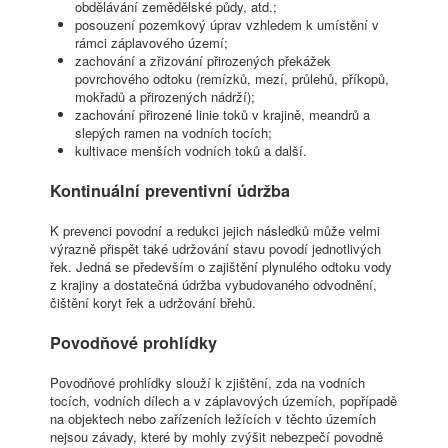
obdělávání zemědělské půdy, atd.;
posouzení pozemkový úprav vzhledem k umístění v
rámci záplavového území;
zachování a zřizování přirozených překážek
povrchového odtoku (remízků, mezí, průlehů, příkopů,
mokřadů a přirozených nádrží);
zachování přirozené linie toků v krajině, meandrů a
slepých ramen na vodních tocích;
kultivace menších vodních toků a další.
Kontinuální preventivní údržba
K prevenci povodní a redukci jejich následků může velmi
výrazně přispět také udržování stavu povodí jednotlivých
řek. Jedná se především o zajištění plynulého odtoku vody
z krajiny a dostatečná údržba vybudovaného odvodnění,
čištění koryt řek a udržování břehů.
Povodňové prohlídky
Povodňové prohlídky slouží k zjištění, zda na vodních
tocích, vodních dílech a v záplavových územích, popřípadě
na objektech nebo zařízeních ležících v těchto územích
nejsou závady, které by mohly zvýšit nebezpečí povodně