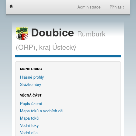
Administrace
Přihlásit
Doubice
Rumburk
(ORP),
kraj
Ústecký
MONITORING
Hlásné profily
Srážkoměry
VĚCNÁ ČÁST
Popis území
Mapa toků a vodních děl
Mapa toků
Vodní toky
Vodní díla