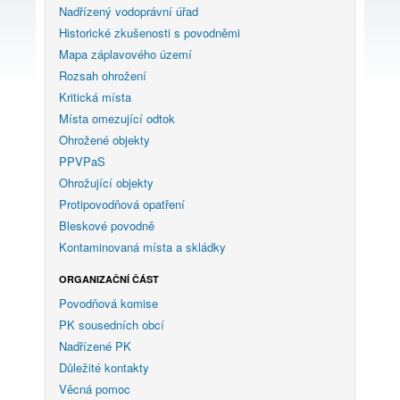
Nadřízený vodoprávní úřad
Historické zkušenosti s povodněmi
Mapa záplavového území
Rozsah ohrožení
Kritická místa
Místa omezující odtok
Ohrožené objekty
PPVPaS
Ohrožující objekty
Protipovodňová opatření
Bleskové povodně
Kontaminovaná místa a skládky
ORGANIZAČNÍ ČÁST
Povodňová komise
PK sousedních obcí
Nadřízené PK
Důležité kontakty
Věcná pomoc