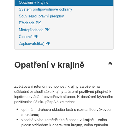
Opatření v krajině
Systém protipovodňové ochrany
Související právní předpisy
Předseda PK
Místopředseda PK
Členové PK
Zapisovatel(ka) PK
Opatření v krajině
Zvětšování retenční schopnosti krajiny založené na
důkladné znalosti rázu krajiny a území pozitivně přispívá k
lepšímu zvládání povodňové situace. K dosažení kýženého
pozitivního účinku přispívá zejména:
optimální druhová skladba lesů s rozmanitou věkovou
strukturou;
vhodná volba zemědělské činnosti v krajině – volba
plodin vzhledem k charakteru krajiny, volba způsobu