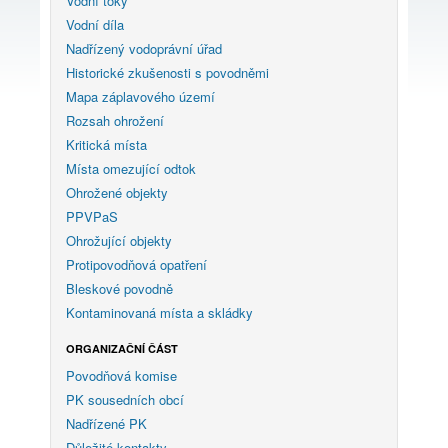
Vodní toky
Vodní díla
Nadřízený vodoprávní úřad
Historické zkušenosti s povodněmi
Mapa záplavového území
Rozsah ohrožení
Kritická místa
Místa omezující odtok
Ohrožené objekty
PPVPaS
Ohrožující objekty
Protipovodňová opatření
Bleskové povodně
Kontaminovaná místa a skládky
ORGANIZAČNÍ ČÁST
Povodňová komise
PK sousedních obcí
Nadřízené PK
Důležité kontakty