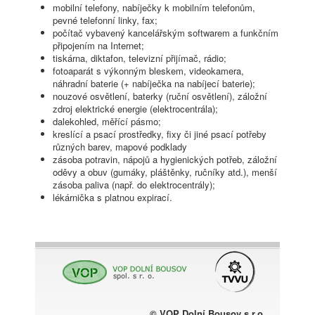
mobilní telefony, nabíječky k mobilním telefonům,
pevné telefonní linky, fax;
počítač vybavený kancelářským softwarem a funkčním
připojením na Internet;
tiskárna, diktafon, televizní přijímač, rádio;
fotoaparát s výkonným bleskem, videokamera,
náhradní baterie (+ nabíječka na nabíjecí baterie);
nouzové osvětlení, baterky (ruční osvětlení), záložní
zdroj elektrické energie (elektrocentrála);
dalekohled, měřící pásmo;
kreslící a psací prostředky, fixy či jiné psací potřeby
různých barev, mapové podklady
zásoba potravin, nápojů a hygienických potřeb, záložní
oděvy a obuv (gumáky, pláštěnky, ručníky atd.), menší
zásoba paliva (např. do elektrocentrály);
lékárnička s platnou expirací.
© VOP Dolní Bousov s.r.o.