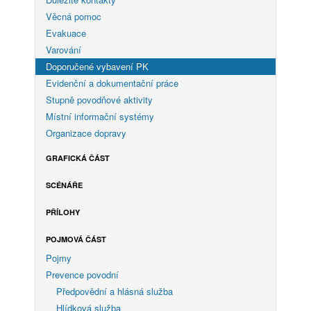
Věcná pomoc
Evakuace
Varování
Doporučené vybavení PK
Evidenční a dokumentační práce
Stupně povodňové aktivity
Místní informační systémy
Organizace dopravy
GRAFICKÁ ČÁST
SCÉNÁŘE
PŘÍLOHY
POJMOVÁ ČÁST
Pojmy
Prevence povodní
Předpovědní a hlásná služba
Hlídková služba