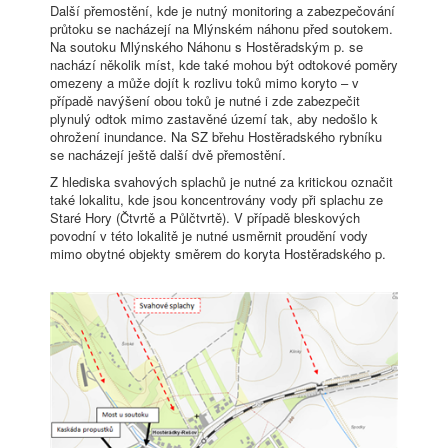
Další přemostění, kde je nutný monitoring a zabezpečování
průtoku se nacházejí na Mlýnském náhonu před soutokem.
Na soutoku Mlýnského Náhonu s Hostěradským p. se
nachází několik míst, kde také mohou být odtokové poměry
omezeny a může dojít k rozlivu toků mimo koryto – v
případě navýšení obou toků je nutné i zde zabezpečit
plynulý odtok mimo zastavěné území tak, aby nedošlo k
ohrožení inundance. Na SZ břehu Hostěradského rybníku
se nacházejí ještě další dvě přemostění.
Z hlediska svahových splachů je nutné za kritickou označit
také lokalitu, kde jsou koncentrovány vody při splachu ze
Staré Hory (Čtvrtě a Půlčtvrtě). V případě bleskových
povodní v této lokalitě je nutné usměrnit proudění vody
mimo obytné objekty směrem do koryta Hostěradského p.