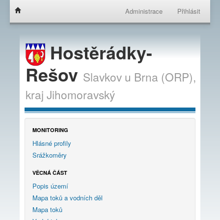
Administrace
Přihlásit
Hostěrádky-
Rešov
Slavkov u Brna (ORP),
kraj
Jihomoravský
MONITORING
Hlásné profily
Srážkoměry
VĚCNÁ ČÁST
Popis území
Mapa toků a vodních děl
Mapa toků