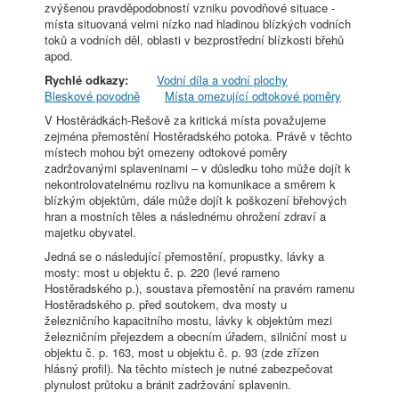
zvýšenou pravděpodobností vzniku povodňové situace -
místa situovaná velmi nízko nad hladinou blízkých vodních
toků a vodních děl, oblasti v bezprostřední blízkosti břehů
apod.
Rychlé odkazy:
Vodní díla a vodní plochy
Bleskové povodně
Místa omezující odtokové poměry
V Hostěrádkách-Rešově za kritická místa považujeme
zejména přemostění Hostěradského potoka. Právě v těchto
místech mohou být omezeny odtokové poměry
zadržovanými splaveninami – v důsledku toho může dojít k
nekontrolovatelnému rozlivu na komunikace a směrem k
blízkým objektům, dále může dojít k poškození břehových
hran a mostních těles a následnému ohrožení zdraví a
majetku obyvatel.
Jedná se o následující přemostění, propustky, lávky a
mosty: most u objektu č. p. 220 (levé rameno
Hostěradského p.), soustava přemostění na pravém ramenu
Hostěradského p. před soutokem, dva mosty u
železničního kapacitního mostu, lávky k objektům mezi
železničním přejezdem a obecním úřadem, silniční most u
objektu č. p. 163, most u objektu č. p. 93 (zde zřízen
hlásný profil). Na těchto místech je nutné zabezpečovat
plynulost průtoku a bránit zadržování splavenin.