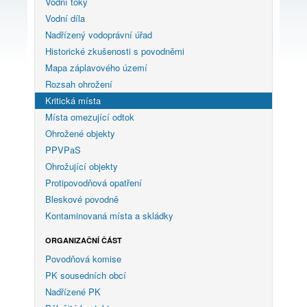
Vodní toky
Vodní díla
Nadřízený vodoprávní úřad
Historické zkušenosti s povodněmi
Mapa záplavového území
Rozsah ohrožení
Kritická místa
Místa omezující odtok
Ohrožené objekty
PPVPaS
Ohrožující objekty
Protipovodňová opatření
Bleskové povodně
Kontaminovaná místa a skládky
ORGANIZAČNÍ ČÁST
Povodňová komise
PK sousedních obcí
Nadřízené PK