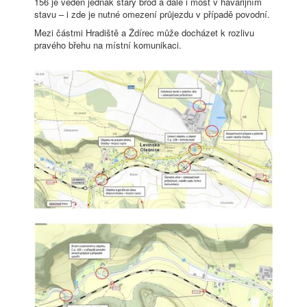
156 je veden jednak starý brod a dále i most v havarijním
stavu – i zde je nutné omezení průjezdu v případě povodní.
Mezi částmi Hradiště a Ždírec může docházet k rozlivu
pravého břehu na místní komunikaci.