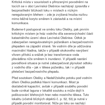
Kritická místa v souvislosti s přirozenými povodněmi na
tocích se v obci Levínská Olešnice nacházejí zpravidla v
bezprostřední blízkosti toku v místech s nízkým
neregulovaným břehem – zde je zvýšená hrozba rozlivu
mimo běžné koryto směrem k zástavbě a na místní
komunikace.
Budeme-li postupovat ve směru toku Olešky, pak prvním
kritickým místem je hráz vodního díla severovýchodní části
katastrálního území obce Levínská Olešnise. Odtok je
zabezpečen neregulovatelným požerákem a bezpečnostním
přepadem na západní straně. Ve vodním díle je udržována
maximální hladina, takže v případě skokového navýšení
vlivem přítoků a srážek je bez transformace voda
převáděna níže směrem k inundanci. V případě nastání
povodňové situace je nutné zabezpečovat plynulost odtoku
z vodního díla – jak v tělese požeráku, tak i v případě
přetečení bezpečnostního přepadu.
Před soutokem Olešky a Nedařížského potoku pod vodním
dílem Oleška podtéká hlavní komunikaci. Most je
dostatečně kapacitní, avšak v případě souběhu povodní
bude vznikat laguna v lokalitě soutoku a může dojít k
poškozování břehových hran nebo mostního tělesa. Tuto
lokalitu (včetně blízkých objektů č. p. 52, 53) je nutné v
případě povodní monitorovat. Níže po toku se nachází