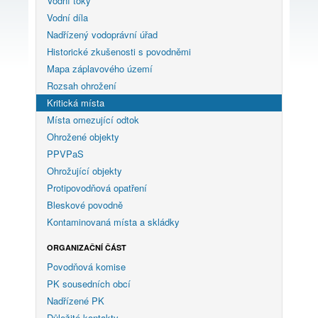
Vodní toky
Vodní díla
Nadřízený vodoprávní úřad
Historické zkušenosti s povodněmi
Mapa záplavového území
Rozsah ohrožení
Kritická místa
Místa omezující odtok
Ohrožené objekty
PPVPaS
Ohrožující objekty
Protipovodňová opatření
Bleskové povodně
Kontaminovaná místa a skládky
ORGANIZAČNÍ ČÁST
Povodňová komise
PK sousedních obcí
Nadřízené PK
Důležité kontakty