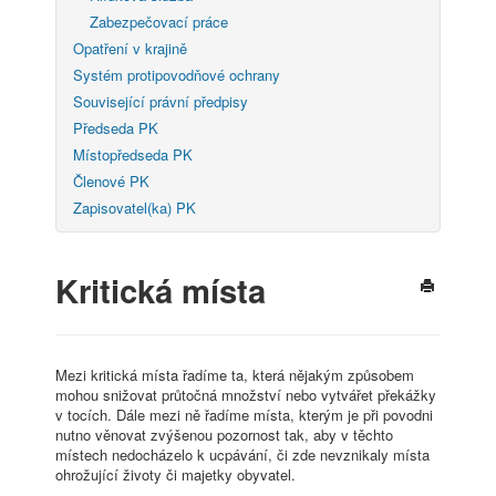
Zabezpečovací práce
Opatření v krajině
Systém protipovodňové ochrany
Související právní předpisy
Předseda PK
Místopředseda PK
Členové PK
Zapisovatel(ka) PK
Kritická místa
Mezi kritická místa řadíme ta, která nějakým způsobem
mohou snižovat průtočná množství nebo vytvářet překážky
v tocích. Dále mezi ně řadíme místa, kterým je při povodni
nutno věnovat zvýšenou pozornost tak, aby v těchto
místech nedocházelo k ucpávání, či zde nevznikaly místa
ohrožující životy či majetky obyvatel.