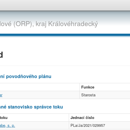
lové (ORP),
kraj
Královéhradecký
d
ení povodňového plánu
Funkce
ar
Starosta
né stanovisko správce toku
toku
Jednací číslo
be, s. p.
PLa/Ja/2021/029957