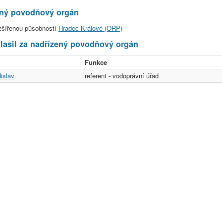
ený povodňový orgán
zšířenou působností
Hradec Králové (ORP)
asil za nadřízený povodňový orgán
Funkce
islav
referent - vodoprávní úřad