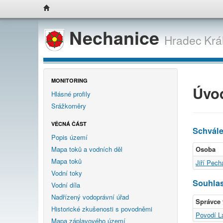
Nechanice
Hradec Krá
MONITORING
Úvo
Hlásné profily
Srážkoměry
VĚCNÁ ČÁST
Schvál
Popis území
Mapa toků a vodních děl
Osoba
Mapa toků
Jiří Pech
Vodní toky
Souhlas
Vodní díla
Nadřízený vodoprávní úřad
Správce 
Historické zkušenosti s povodněmi
Povodí La
Mapa záplavového území