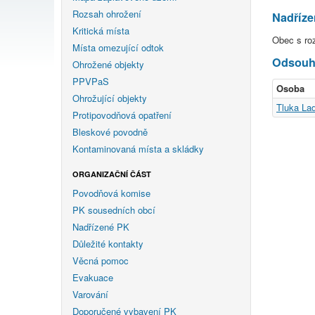
Rozsah ohrožení
Nadříz
Kritická místa
Obec s ro
Místa omezující odtok
Odsouhl
Ohrožené objekty
PPVPaS
Osoba
Ohrožující objekty
Tluka Lad
Protipovodňová opatření
Bleskové povodně
Kontaminovaná místa a skládky
ORGANIZAČNÍ ČÁST
Povodňová komise
PK sousedních obcí
Nadřízené PK
Důležité kontakty
Věcná pomoc
Evakuace
Varování
Doporučené vybavení PK