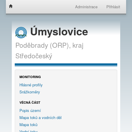
Administrace
Přihlásit
Úmyslovice
Poděbrady (ORP),
kraj
Středočeský
MONITORING
Hlásné profily
Srážkoměry
VĚCNÁ ČÁST
Popis území
Mapa toků a vodních děl
Mapa toků
Vodní toky