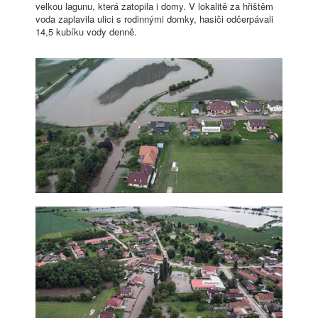
velkou lagunu, která zatopila i domy. V lokalitě za hřištěm
voda zaplavila ulici s rodinnými domky, hasiči odčerpávali
14,5 kubíku vody denně.