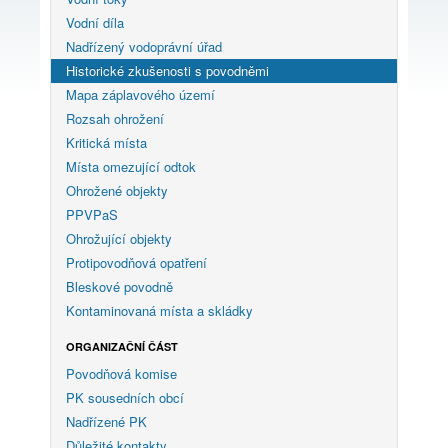
Vodní díla
Nadřízený vodoprávní úřad
Historické zkušenosti s povodněmi
Mapa záplavového území
Rozsah ohrožení
Kritická místa
Místa omezující odtok
Ohrožené objekty
PPVPaS
Ohrožující objekty
Protipovodňová opatření
Bleskové povodně
Kontaminovaná místa a skládky
ORGANIZAČNÍ ČÁST
Povodňová komise
PK sousedních obcí
Nadřízené PK
Důležité kontakty