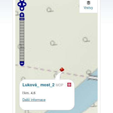
Vrstvy
Luková_ most_2
MOP
ř.km. 4,6
Další informace