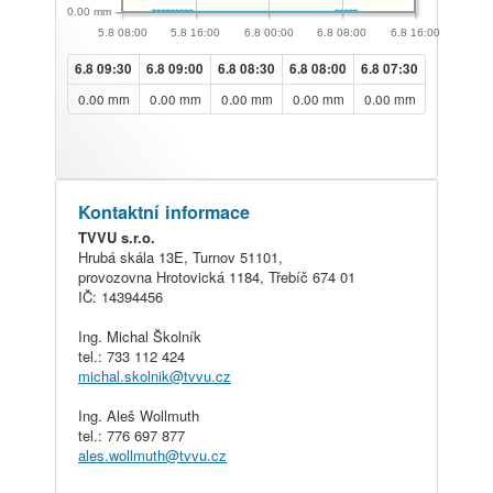
0.00 mm
5.8 08:00
5.8 16:00
6.8 00:00
6.8 08:00
6.8 16:00
6.8 09:30
6.8 09:00
6.8 08:30
6.8 08:00
6.8 07:30
0.00 mm
0.00 mm
0.00 mm
0.00 mm
0.00 mm
Kontaktní informace
TVVU s.r.o.
Hrubá skála 13E, Turnov 51101,
provozovna Hrotovická 1184, Třebíč 674 01
IČ: 14394456
Ing. Michal Školník
tel.: 733 112 424
michal.skolnik@
tvvu.cz
Ing. Aleš Wollmuth
tel.: 776 697 877
ales.wollmuth@
tvvu.cz