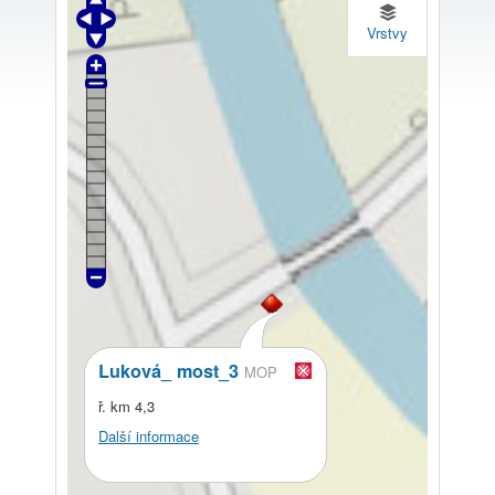
Vrstvy
Luková_ most_3
MOP
ř. km 4,3
Další informace