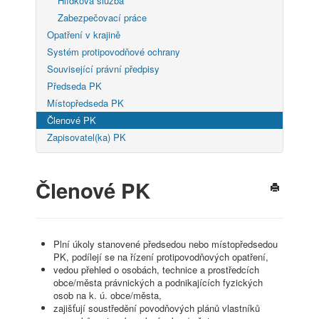
Hlídková služba
Zabezpečovací práce
Opatření v krajině
Systém protipovodňové ochrany
Související právní předpisy
Předseda PK
Místopředseda PK
Členové PK
Zapisovatel(ka) PK
Členové PK
Plní úkoly stanovené předsedou nebo místopředsedou
PK, podílejí se na řízení protipovodňových opatření,
vedou přehled o osobách, technice a prostředcích
obce/města právnických a podnikajících fyzických
osob na k. ú. obce/města,
zajišťují soustředění povodňových plánů vlastníků