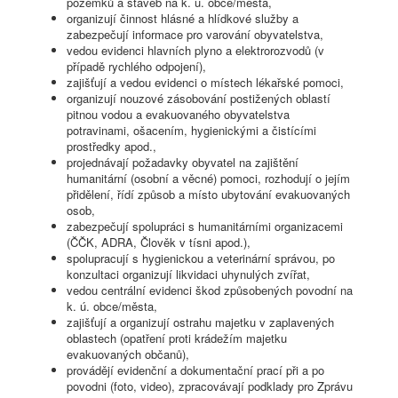
pozemků a staveb na k. ú. obce/města,
organizují činnost hlásné a hlídkové služby a
zabezpečují informace pro varování obyvatelstva,
vedou evidenci hlavních plyno a elektrorozvodů (v
případě rychlého odpojení),
zajišťují a vedou evidenci o místech lékařské pomoci,
organizují nouzové zásobování postižených oblastí
pitnou vodou a evakuovaného obyvatelstva
potravinami, ošacením, hygienickými a čistícími
prostředky apod.,
projednávají požadavky obyvatel na zajištění
humanitární (osobní a věcné) pomoci, rozhodují o jejím
přidělení, řídí způsob a místo ubytování evakuovaných
osob,
zabezpečují spolupráci s humanitárními organizacemi
(ČČK, ADRA, Člověk v tísni apod.),
spolupracují s hygienickou a veterinární správou, po
konzultaci organizují likvidaci uhynulých zvířat,
vedou centrální evidenci škod způsobených povodní na
k. ú. obce/města,
zajišťují a organizují ostrahu majetku v zaplavených
oblastech (opatření proti krádežím majetku
evakuovaných občanů),
provádějí evidenční a dokumentační prací při a po
povodni (foto, video), zpracovávají podklady pro Zprávu