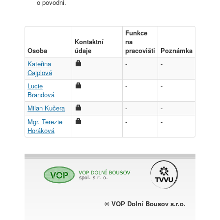
o povodni.
Funkce
Kontaktní
na
Osoba
údaje
pracovišti
Poznámka
Kateřina
-
-
Cajplová
Lucie
-
-
Brandová
Milan Kučera
-
-
Mgr. Terezie
-
-
Horáková
© VOP Dolní Bousov s.r.o.