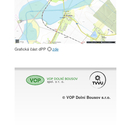
Grafická část dPP
zde
© VOP Dolní Bousov s.r.o.