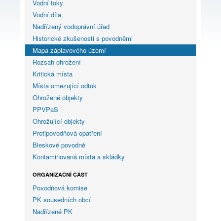
Vodní toky
Vodní díla
Nadřízený vodoprávní úřad
Historické zkušenosti s povodněmi
Mapa záplavového území
Rozsah ohrožení
Kritická místa
Místa omezující odtok
Ohrožené objekty
PPVPaS
Ohrožující objekty
Protipovodňová opatření
Bleskové povodně
Kontaminovaná místa a skládky
ORGANIZAČNÍ ČÁST
Povodňová komise
PK sousedních obcí
Nadřízené PK