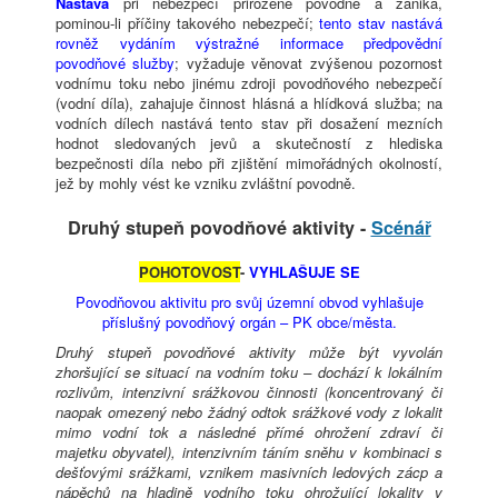
Nastává
při nebezpečí přirozené povodně a zaniká,
pominou-li příčiny takového nebezpečí;
tento stav nastává
rovněž vydáním výstražné informace předpovědní
povodňové služby
; vyžaduje věnovat zvýšenou pozornost
vodnímu toku nebo jinému zdroji povodňového nebezpečí
(vodní díla), zahajuje činnost hlásná a hlídková služba; na
vodních dílech nastává tento stav při dosažení mezních
hodnot sledovaných jevů a skutečností z hlediska
bezpečnosti díla nebo při zjištění mimořádných okolností,
jež by mohly vést ke vzniku zvláštní povodně.
Druhý stupeň povodňové aktivity -
Scénář
POHOTOVOST
-
VYHLAŠUJE SE
Povodňovou aktivitu pro svůj územní obvod vyhlašuje
příslušný povodňový orgán – PK obce/města.
Druhý stupeň povodňové aktivity může být vyvolán
zhoršující se situací na vodním toku – dochází k lokálním
rozlivům, intenzivní srážkovou činnosti (koncentrovaný či
naopak omezený nebo žádný odtok srážkové vody z lokalit
mimo vodní tok a následné přímé ohrožení zdraví či
majetku obyvatel), intenzivním táním sněhu v kombinaci s
dešťovými srážkami, vznikem masivních ledových zácp a
nápěchů na hladině vodního toku ohrožující lokality v