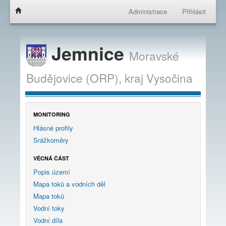
Administrace
Přihlásit
Jemnice
Moravské
Budějovice (ORP),
kraj
Vysočina
MONITORING
Hlásné profily
Srážkoměry
VĚCNÁ ČÁST
Popis území
Mapa toků a vodních děl
Mapa toků
Vodní toky
Vodní díla