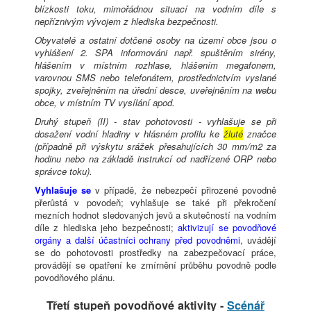
blízkosti toku, mimořádnou situací na vodním díle s
nepříznivým vývojem z hlediska bezpečnosti.
Obyvatelé a ostatní dotčené osoby na území obce jsou o
vyhlášení 2. SPA informováni např. spuštěním sirény,
hlášením v místním rozhlase, hlášením megafonem,
varovnou SMS nebo telefonátem, prostřednictvím vyslané
spojky, zveřejněním na úřední desce, uveřejněním na webu
obce, v místním TV vysílání apod.
Druhý stupeň (II) - stav pohotovosti - vyhlašuje se při
dosažení vodní hladiny v hlásném profilu ke
žluté
značce
(případně při výskytu srážek přesahujících 30 mm/m2 za
hodinu nebo na základě instrukcí od nadřízené ORP nebo
správce toku).
Vyhlašuje se
v případě, že nebezpečí přirozené povodně
přerůstá v povodeň; vyhlašuje se také při překročení
mezních hodnot sledovaných jevů a skutečností na vodním
díle z hlediska jeho bezpečnosti;
aktivizují se povodňové
orgány a další účastníci ochrany před povodněmi
, uvádějí
se do pohotovosti prostředky na zabezpečovací práce,
provádějí se opatření ke zmírnění průběhu povodně podle
povodňového plánu.
Třetí stupeň povodňové aktivity -
Scénář