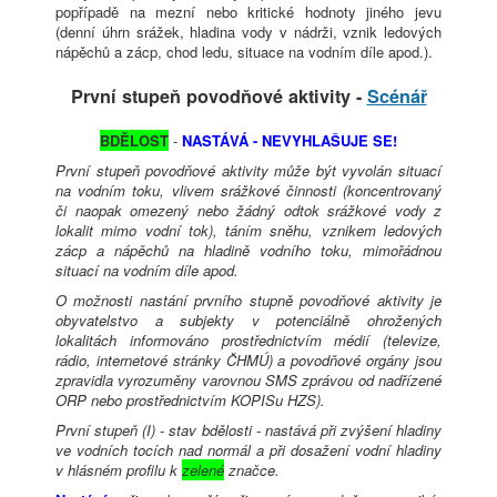
popřípadě na mezní nebo kritické hodnoty jiného jevu
(denní úhrn srážek, hladina vody v nádrži, vznik ledových
nápěchů a zácp, chod ledu, situace na vodním díle apod.).
První stupeň povodňové aktivity -
Scénář
BDĚLOST
-
NASTÁVÁ - NEVYHLAŠUJE SE!
První stupeň povodňové aktivity může být vyvolán situací
na vodním toku, vlivem srážkové činnosti (koncentrovaný
či naopak omezený nebo žádný odtok srážkové vody z
lokalit mimo vodní tok), táním sněhu, vznikem ledových
zácp a nápěchů na hladině vodního toku, mimořádnou
situací na vodním díle apod.
O možnosti nastání prvního stupně povodňové aktivity je
obyvatelstvo a subjekty v potenciálně ohrožených
lokalitách informováno prostřednictvím médií (televize,
rádio, internetové stránky ČHMÚ) a povodňové orgány jsou
zpravidla vyrozuměny varovnou SMS zprávou od nadřízené
ORP nebo prostřednictvím KOPISu HZS).
První stupeň (I) - stav bdělosti - nastává při zvýšení hladiny
ve vodních tocích nad normál a při dosažení vodní hladiny
v hlásném profilu k
zelené
značce.