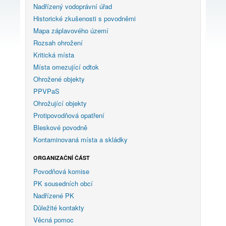
Nadřízený vodoprávní úřad
Historické zkušenosti s povodněmi
Mapa záplavového území
Rozsah ohrožení
Kritická místa
Místa omezující odtok
Ohrožené objekty
PPVPaS
Ohrožující objekty
Protipovodňová opatření
Bleskové povodně
Kontaminovaná místa a skládky
ORGANIZAČNÍ ČÁST
Povodňová komise
PK sousedních obcí
Nadřízené PK
Důležité kontakty
Věcná pomoc