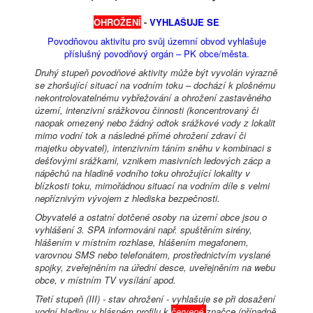
OHROŽENÍ
-
VYHLAŠUJE SE
Povodňovou aktivitu pro svůj územní obvod vyhlašuje
příslušný povodňový orgán – PK obce/města.
Druhý stupeň povodňové aktivity může být vyvolán výrazně
se zhoršující situací na vodním toku – dochází k plošnému
nekontrolovatelnému vybřežování a ohrožení zastavěného
území, intenzivní srážkovou činnosti (koncentrovaný či
naopak omezený nebo žádný odtok srážkové vody z lokalit
mimo vodní tok a následné přímé ohrožení zdraví či
majetku obyvatel), intenzivním táním sněhu v kombinaci s
dešťovými srážkami, vznikem masivních ledových zácp a
nápěchů na hladině vodního toku ohrožující lokality v
blízkosti toku, mimořádnou situací na vodním díle s velmi
nepříznivým vývojem z hlediska bezpečnosti.
Obyvatelé a ostatní dotčené osoby na území obce jsou o
vyhlášení 3. SPA informováni např. spuštěním sirény,
hlášením v místním rozhlase, hlášením megafonem,
varovnou SMS nebo telefonátem, prostřednictvím vyslané
spojky, zveřejněním na úřední desce, uveřejněním na webu
obce, v místním TV vysílání apod.
Třetí stupeň (III) - stav ohrožení - vyhlašuje se při dosažení
vodní hladiny v hlásném profilu k
červené
značce (případně