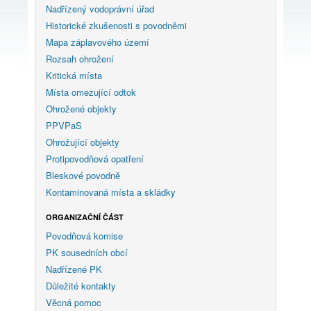
Nadřízený vodoprávní úřad
Historické zkušenosti s povodněmi
Mapa záplavového území
Rozsah ohrožení
Kritická místa
Místa omezující odtok
Ohrožené objekty
PPVPaS
Ohrožující objekty
Protipovodňová opatření
Bleskové povodně
Kontaminovaná místa a skládky
ORGANIZAČNÍ ČÁST
Povodňová komise
PK sousedních obcí
Nadřízené PK
Důležité kontakty
Věcná pomoc