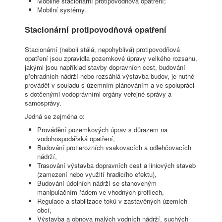
Mobilně stacionární protipovodňová opatření;
Mobilní systémy.
Stacionární protipovodňová opatření
Stacionární (neboli stálá, nepohyblivá) protipovodňová
opatření jsou zpravidla pozemkové úpravy velkého rozsahu,
jakými jsou například stavby dopravních cest, budování
přehradních nádrží nebo rozsáhlá výstavba budov, je nutné
provádět v souladu s územním plánováním a ve spolupráci
s dotčenými vodoprávními orgány veřejné správy a
samosprávy.
Jedná se zejména o:
Provádění pozemkových úprav s důrazem na
vodohospodářská opatření,
Budování protierozních vsakovacích a odlehčovacích
nádrží,
Trasování výstavba dopravních cest a liniových staveb
(zamezení nebo využití hradicího efektu),
Budování údolních nádrží se stanoveným
manipulačním řádem ve vhodných profilech,
Regulace a stabilizace toků v zastavěných územích
obcí,
Výstavba a obnova malých vodních nádrží, suchých