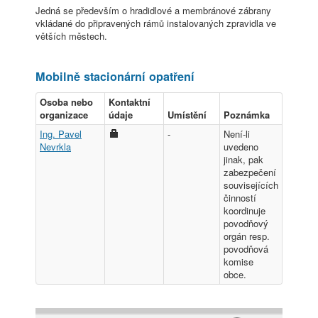
Jedná se především o hradidlové a membránové zábrany
vkládané do připravených rámů instalovaných zpravidla ve
větších městech.
Mobilně stacionární opatření
Osoba nebo
Kontaktní
organizace
údaje
Umístění
Poznámka
Ing. Pavel
-
Není-li
Nevrkla
uvedeno
jinak, pak
zabezpečení
souvisejících
činností
koordinuje
povodňový
orgán resp.
povodňová
komise
obce.