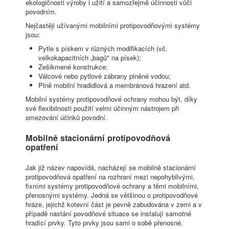
ekologičnosti výroby i užití a samozřejmě účinnosti vůči
povodním.
Nejčastěji užívanými mobilními protipovodňovými systémy
jsou:
Pytle s pískem v různých modifikacích (vč.
velkokapacitních „bagů" na písek);
Zešikmené konstrukce;
Válcové nebo pytlové zábrany plněné vodou;
Plně mobilní hradidlová a membránová hrazení atd.
Mobilní systémy protipovodňové ochrany mohou být, díky
své flexibilnosti použití velmi účinným nástrojem při
omezování účinků povodní.
Mobilně stacionární protipovodňová
opatření
Jak již název napovídá, nacházejí se mobilně stacionární
protipovodňová opatření na rozhraní mezi nepohyblivými,
fixními systémy protipovodňové ochrany a těmi mobilními,
přenosnými systémy. Jedná se většinou o protipovodňové
hráze, jejichž kotevní část je pevně zabudována v zemi a v
případě nastání povodňové situace se instalují samotné
hradící prvky. Tyto prvky jsou sami o sobě přenosné.