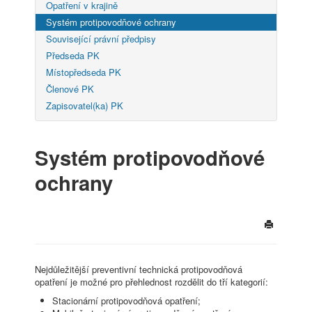
Opatření v krajině
Systém protipovodňové ochrany
Související právní předpisy
Předseda PK
Místopředseda PK
Členové PK
Zapisovatel(ka) PK
Systém protipovodňové
ochrany
Nejdůležitější preventivní technická protipovodňová
opatření je možné pro přehlednost rozdělit do tří kategorií:
Stacionární protipovodňová opatření;