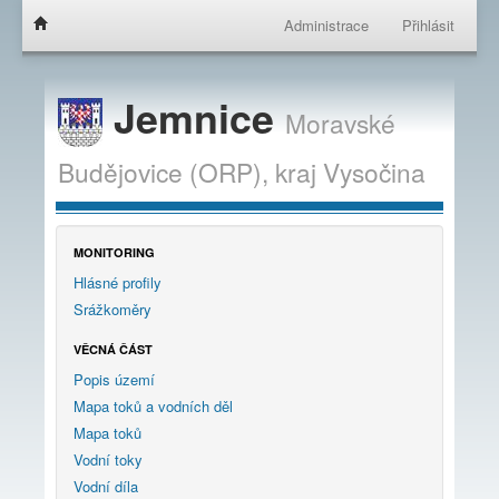
Administrace
Přihlásit
Jemnice
Moravské
Budějovice (ORP),
kraj
Vysočina
MONITORING
Hlásné profily
Srážkoměry
VĚCNÁ ČÁST
Popis území
Mapa toků a vodních děl
Mapa toků
Vodní toky
Vodní díla