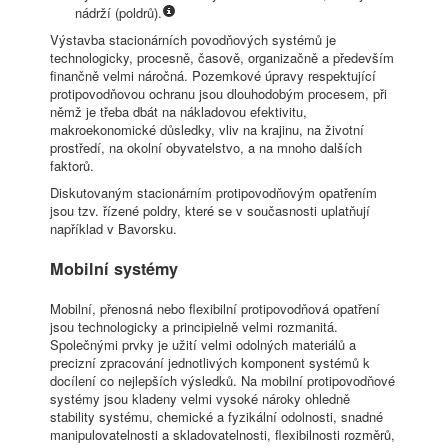
nádrží (poldrů).
Výstavba stacionárních povodňových systémů je
technologicky, procesně, časově, organizačně a především
finančně velmi náročná. Pozemkové úpravy respektující
protipovodňovou ochranu jsou dlouhodobým procesem, při
němž je třeba dbát na nákladovou efektivitu,
makroekonomické důsledky, vliv na krajinu, na životní
prostředí, na okolní obyvatelstvo, a na mnoho dalších
faktorů.
Diskutovaným stacionárním protipovodňovým opatřením
jsou tzv. řízené poldry, které se v současnosti uplatňují
například v Bavorsku.
Mobilní systémy
Mobilní, přenosná nebo flexibilní protipovodňová opatření
jsou technologicky a principielně velmi rozmanitá.
Společnými prvky je užití velmi odolných materiálů a
precizní zpracování jednotlivých komponent systémů k
docílení co nejlepších výsledků. Na mobilní protipovodňové
systémy jsou kladeny velmi vysoké nároky ohledně
stability systému, chemické a fyzikální odolnosti, snadné
manipulovatelnosti a skladovatelnosti, flexibilnosti rozměrů,