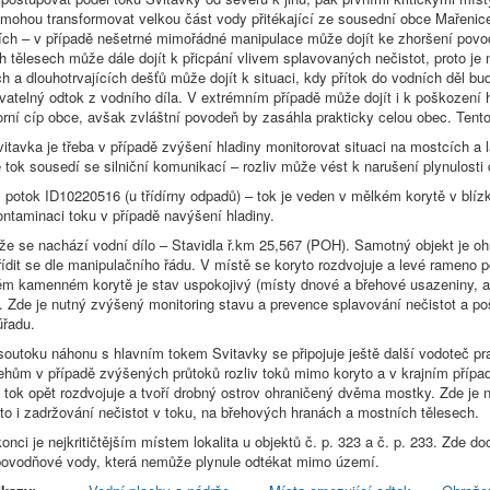
 mohou transformovat velkou část vody přitékající ze sousední obce Mařenice
ích – v případě nešetrné mimořádné manipulace může dojít ke zhoršení povodň
 tělesech může dále dojít k přicpání vlivem splavovaných nečistot, proto je 
ch a dlouhotrvajících dešťů může dojít k situaci, kdy přítok do vodních děl bud
vatelný odtok z vodního díla. V extrémním případě může dojít i k poškození hr
rní cíp obce, avšak zvláštní povodeň by zasáhla prakticky celou obec. Ten
itavka je třeba v případě zvýšení hladiny monitorovat situaci na mostcích a 
 tok sousedí se silniční komunikací – rozliv může vést k narušení plynulosti
 potok ID10220516 (u třídírny odpadů) – tok je veden v mělkém korytě v blízk
ontaminaci toku v případě navýšení hladiny.
že se nachází vodní dílo – Stavidla ř.km 25,567 (POH). Samotný objekt je o
řídit se dle manipulačního řádu. V místě se koryto rozdvojuje a levé rameno
m kamenném korytě je stav uspokojivý (místy dnové a břehové usazeniny, avš
 Zde je nutný zvýšený monitoring stavu a prevence splavování nečistot a po
úřadu.
 soutoku náhonu s hlavním tokem Svitavky se připojuje ještě další vodoteč pra
hům v případě zvýšených průtoků rozliv toků mimo koryto a v krajním případ
 tok opět rozdvojuje a tvoří drobný ostrov ohraničený dvěma mostky. Zde je 
o i zadržování nečistot v toku, na břehových hranách a mostních tělesech.
onci je nejkritičtějším místem lokalita u objektů č. p. 323 a č. p. 233. Zde
 povodňové vody, která nemůže plynule odtékat mimo území.