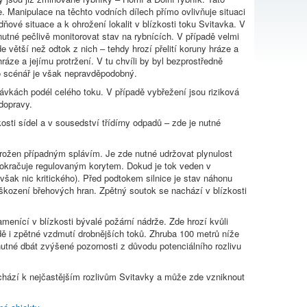
. Manipulace na těchto vodních dílech přímo ovlivňuje situaci
ové situace a k ohrožení lokalit v blízkosti toku Svitavka. V
nutné pečlivě monitorovat stav na rybnících. V případě velmi
e větší než odtok z nich – tehdy hrozí přelití koruny hráze a
áze a jejímu protržení. V tu chvíli by byl bezprostředně
to scénář je však nepravděpodobný.
lávkách podél celého toku. V případě vybřežení jsou riziková
 dopravy.
osti sídel a v sousedství třídírny odpadů – zde je nutné
hrožen případným splávím. Je zde nutné udržovat plynulost
 pokračuje regulovaným korytem. Dokud je tok veden v
ak nic kritického). Před podtokem silnice je stav náhonu
škození břehových hran. Zpětný soutok se nachází v blízkosti
menící v blízkosti bývalé požární nádrže. Zde hrozí kvůli
ě i zpětné vzdmutí drobnějších toků. Zhruba 100 metrů níže
nutné dbát zvýšené pozornosti z důvodu potenciálního rozlivu
 dochází k nejčastějším rozlivům Svitavky a může zde vzniknout