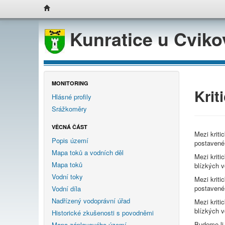
Kunratice u Cvik
MONITORING
Krit
Hlásné profily
Srážkoměry
VĚCNÁ ČÁST
Mezi kriti
Popis území
postavené 
Mapa toků a vodních děl
Mezi kriti
Mapa toků
blízkých v
Vodní toky
Mezi kriti
postavené 
Vodní díla
Nadřízený vodoprávní úřad
Mezi kriti
blízkých v
Historické zkušenosti s povodněmi
Budeme-li 
Mapa záplavového území