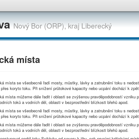
ova
Nový Bor (ORP),
kraj
Liberecký
ická místa
cká místa se všeobecně řadí mosty, můstky, lávky a zatrubnění toku s nedost
přes koryto toku. Při snížení průtokové kapacity nebo ucpání dochází k zpě
cká místa můžeme dále řadit i oblasti se zvýšenou pravděpodobností vzniku 
odních toků a vodních děl, oblasti v bezprostřední blízkosti břehů apod.
cká místa se všeobecně řadí mosty, můstky, lávky a zatrubnění toku s nedost
přes koryto toku. Při snížení průtokové kapacity nebo ucpání dochází k zpě
cká místa můžeme dále řadit i oblasti se zvýšenou pravděpodobností vzniku 
odních toků a vodních děl, oblasti v bezprostřední blízkosti břehů apod.
postupovat podél toku Svitávky od severu k jihu, pak prvními kritickými míst