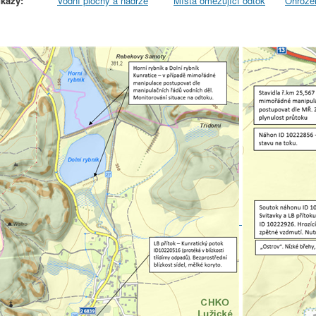
kazy:
Vodní plochy a nádrže
Místa omezující odtok
Ohrože