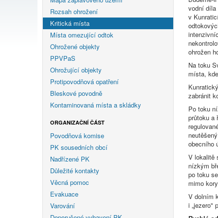
vodní díla
Rozsah ohrožení
v Kunratic
Kritická místa
odtokových
intenzivní
Místa omezující odtok
nekontrolo
Ohrožené objekty
ohrožen ho
PPVPaS
Na toku Sv
Ohrožující objekty
místa, kde
Protipovodňová opatření
Kunratický
Bleskové povodně
zabránit k
Kontaminovaná místa a skládky
Po toku ní
průtoku a 
ORGANIZAČNÍ ČÁST
regulované
neutěšený.
Povodňová komise
obecního 
PK sousedních obcí
V lokalitě
Nadřízené PK
nízkým bře
Důležité kontakty
po toku se
Věcná pomoc
mimo koryt
Evakuace
V dolním k
i „jezero"
Varování
Doporučené vybavení PK