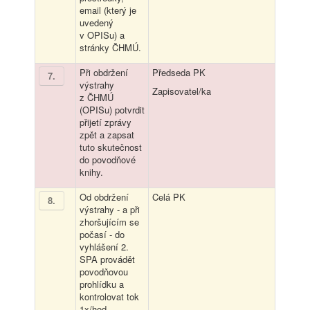
email (který je
uvedený
v OPISu) a
stránky ČHMÚ.
Při obdržení
Předseda PK
7
.
výstrahy
Zapisovatel/ka
z ČHMÚ
(OPISu) potvrdit
přijetí zprávy
zpět a zapsat
tuto skutečnost
do povodňové
knihy.
Od obdržení
Celá PK
8
.
výstrahy - a při
zhoršujícím se
počasí - do
vyhlášení 2.
SPA provádět
povodňovou
prohlídku a
kontrolovat tok
1x/hod.