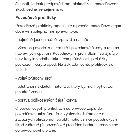
činnosti, jednak předpovědi pro minimalizaci povodňových
škod. Jedná se zejména o:
Povodňové prohlídky
Povodňové prohlídky organizuje a provádí povodňový orgán
obce ve spolupráci se správci toků:
- nejméně jednou ročně, zpravidla na jaře
- vždy po povodni s cílem určit povodňové škody a rozsah
nápravných opatření Povodňovými prohlídkami se zjišťuje
stav koryta vodního toku, jeho průtočnost, překážky,
poškození koryta apod. Na základě těchto prohlídek se
zajistí:
- volný průtočný profil
- odstranění skládek materiálu, který by mohl být stržen
proudící vodou
- oprava poškozených částí koryta
O povodňových prohlídkách se provede zápis do
povodňové knihy (termín a výsledek). Informace o
závažných ohroženích objektů nebo vzniku povodňových
škod zjištěné při povodňové prohlídce budou zapracovány
do povodňového plánu.