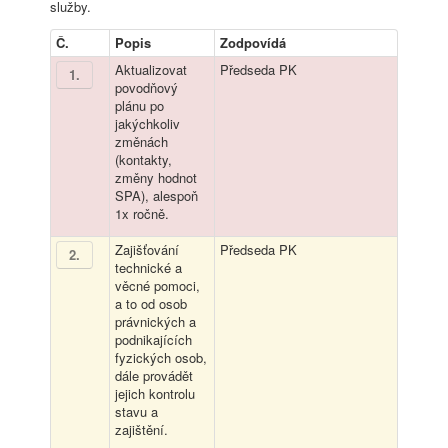
služby.
Č.
Popis
Zodpovídá
Aktualizovat
Předseda PK
1
.
povodňový
plánu po
jakýchkoliv
změnách
(kontakty,
změny hodnot
SPA), alespoň
1x ročně.
Zajišťování
Předseda PK
2
.
technické a
věcné pomoci,
a to od osob
právnických a
podnikajících
fyzických osob,
dále provádět
jejich kontrolu
stavu a
zajištění.