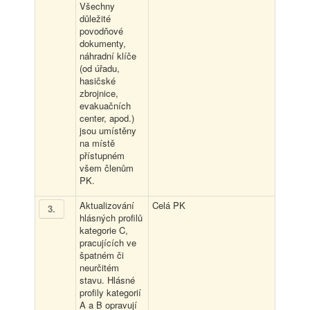
Všechny
důležité
povodňové
dokumenty,
náhradní klíče
(od úřadu,
hasičské
zbrojnice,
evakuačních
center, apod.)
jsou umístěny
na místě
přístupném
všem členům
PK.
Aktualizování
Celá PK
3
.
hlásných profilů
kategorie C,
pracujících ve
špatném či
neurčitém
stavu. Hlásné
profily kategorií
A a B opravují