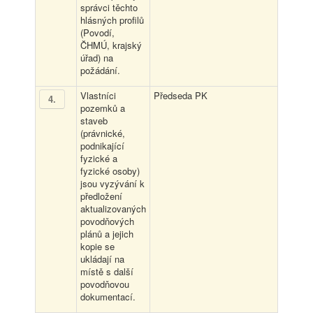
správci těchto
hlásných profilů
(Povodí,
ČHMÚ, krajský
úřad) na
požádání.
Vlastníci
Předseda PK
4
.
pozemků a
staveb
(právnické,
podnikající
fyzické a
fyzické osoby)
jsou vyzývání k
předložení
aktualizovaných
povodňových
plánů a jejich
kopie se
ukládají na
místě s další
povodňovou
dokumentací.