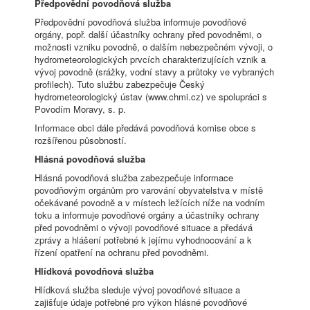
Předpovědní povodňová služba
Předpovědní povodňová služba informuje povodňové
orgány, popř. další účastníky ochrany před povodněmi, o
možnosti vzniku povodně, o dalším nebezpečném vývoji, o
hydrometeorologických prvcích charakterizujících vznik a
vývoj povodně (srážky, vodní stavy a průtoky ve vybraných
profilech). Tuto službu zabezpečuje Český
hydrometeorologický ústav (www.chmi.cz) ve spolupráci s
Povodím Moravy, s. p.
Informace obci dále předává povodňová komise obce s
rozšířenou působností.
Hlásná povodňová služba
Hlásná povodňová služba zabezpečuje informace
povodňovým orgánům pro varování obyvatelstva v místě
očekávané povodně a v místech ležících níže na vodním
toku a informuje povodňové orgány a účastníky ochrany
před povodněmi o vývoji povodňové situace a předává
zprávy a hlášení potřebné k jejímu vyhodnocování a k
řízení opatření na ochranu před povodněmi.
Hlídková povodňová služba
Hlídková služba sleduje vývoj povodňové situace a
zajišťuje údaje potřebné pro výkon hlásné povodňové