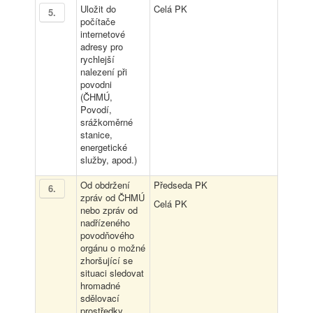
Uložit do
Celá PK
5
.
počítače
internetové
adresy pro
rychlejší
nalezení při
povodni
(ČHMÚ,
Povodí,
srážkoměrné
stanice,
energetické
služby, apod.)
Od obdržení
Předseda PK
6
.
zpráv od ČHMÚ
Celá PK
nebo zpráv od
nadřízeného
povodňového
orgánu o možné
zhoršující se
situaci sledovat
hromadné
sdělovací
prostředky,