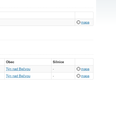
mapa
Obec
Silnice
Týn nad Bečvou
-
mapa
Týn nad Bečvou
-
mapa