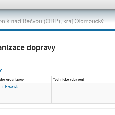
pník nad Bečvou (ORP),
kraj
Olomoucký
anizace dopravy
y
ebo organizace
Technické vybavení
onín Ryšánek
-