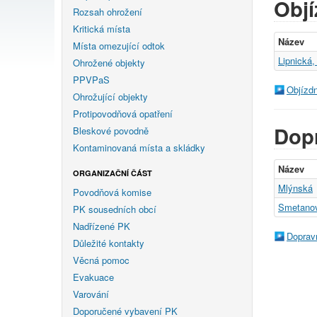
Objí
Rozsah ohrožení
Kritická místa
Název
Místa omezující odtok
Lipnická,
Ohrožené objekty
PPVPaS
Objízd
Ohrožující objekty
Protipovodňová opatření
Dop
Bleskové povodně
Kontaminovaná místa a skládky
Název
ORGANIZAČNÍ ČÁST
Mlýnská
Povodňová komise
Smetano
PK sousedních obcí
Nadřízené PK
Doprav
Důležité kontakty
Věcná pomoc
Evakuace
Varování
Doporučené vybavení PK