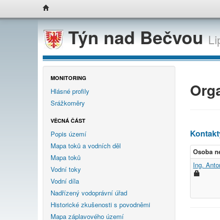
Týn nad Bečvou
Li
MONITORING
Org
Hlásné profily
Srážkoměry
VĚCNÁ ČÁST
Kontakt
Popis území
Mapa toků a vodních děl
Osoba n
Mapa toků
Ing. Ant
Vodní toky
Vodní díla
Nadřízený vodoprávní úřad
Historické zkušenosti s povodněmi
Mapa záplavového území