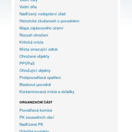
Vodní díla
Nadřízený vodoprávní úřad
Historické zkušenosti s povodněmi
Mapa záplavového území
Rozsah ohrožení
Kritická místa
Místa omezující odtok
Ohrožené objekty
PPVPaS
Ohrožující objekty
Protipovodňová opatření
Bleskové povodně
Kontaminovaná místa a skládky
ORGANIZAČNÍ ČÁST
Povodňová komise
PK sousedních obcí
Nadřízené PK
Důležité kontakty