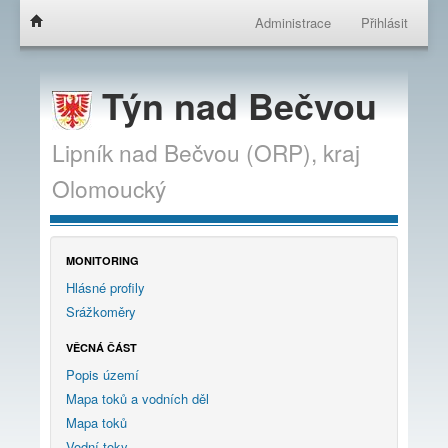
Administrace
Přihlásit
Týn nad Bečvou
Lipník nad Bečvou (ORP),
kraj
Olomoucký
MONITORING
Hlásné profily
Srážkoměry
VĚCNÁ ČÁST
Popis území
Mapa toků a vodních děl
Mapa toků
Vodní toky