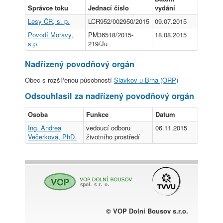
Správce toku
Jednací číslo
vydání
Lesy ČR, s. p.
LCR952/002950/2015
09.07.2015
Povodí Moravy,
PM36518/2015-
18.08.2015
s.p.
219/Ju
Nadřízený povodňový orgán
Obec s rozšířenou působností
Slavkov u Brna (ORP)
Odsouhlasil za nadřízený povodňový orgán
Osoba
Funkce
Datum
Ing. Andrea
vedoucí odboru
06.11.2015
Večerková, PhD.
životního prostředí
© VOP Dolní Bousov s.r.o.