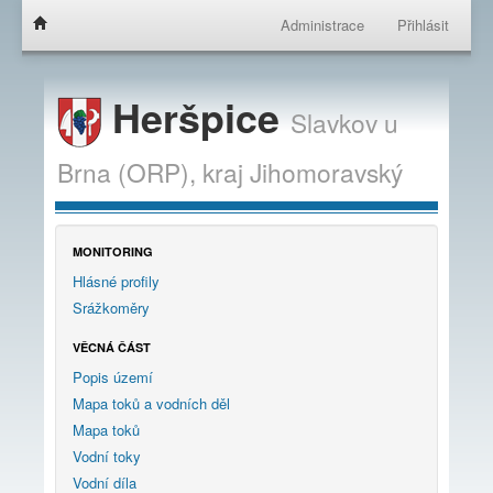
Administrace
Přihlásit
Heršpice
Slavkov u
Brna (ORP),
kraj
Jihomoravský
MONITORING
Hlásné profily
Srážkoměry
VĚCNÁ ČÁST
Popis území
Mapa toků a vodních děl
Mapa toků
Vodní toky
Vodní díla