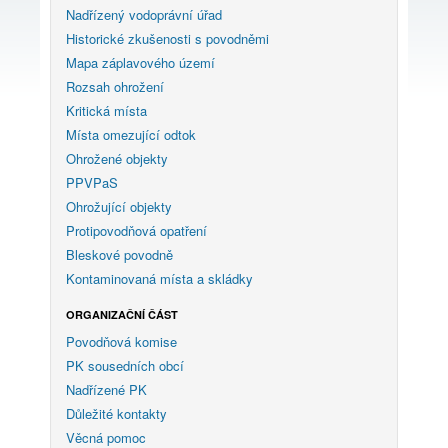
Nadřízený vodoprávní úřad
Historické zkušenosti s povodněmi
Mapa záplavového území
Rozsah ohrožení
Kritická místa
Místa omezující odtok
Ohrožené objekty
PPVPaS
Ohrožující objekty
Protipovodňová opatření
Bleskové povodně
Kontaminovaná místa a skládky
ORGANIZAČNÍ ČÁST
Povodňová komise
PK sousedních obcí
Nadřízené PK
Důležité kontakty
Věcná pomoc