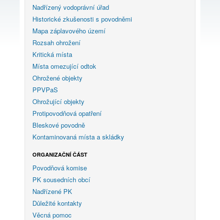
Nadřízený vodoprávní úřad
Historické zkušenosti s povodněmi
Mapa záplavového území
Rozsah ohrožení
Kritická místa
Místa omezující odtok
Ohrožené objekty
PPVPaS
Ohrožující objekty
Protipovodňová opatření
Bleskové povodně
Kontaminovaná místa a skládky
ORGANIZAČNÍ ČÁST
Povodňová komise
PK sousedních obcí
Nadřízené PK
Důležité kontakty
Věcná pomoc