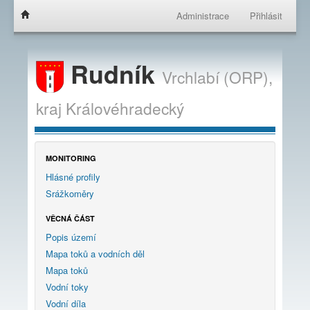
Administrace
Přihlásit
Rudník
Vrchlabí (ORP),
kraj
Královéhradecký
MONITORING
Hlásné profily
Srážkoměry
VĚCNÁ ČÁST
Popis území
Mapa toků a vodních děl
Mapa toků
Vodní toky
Vodní díla