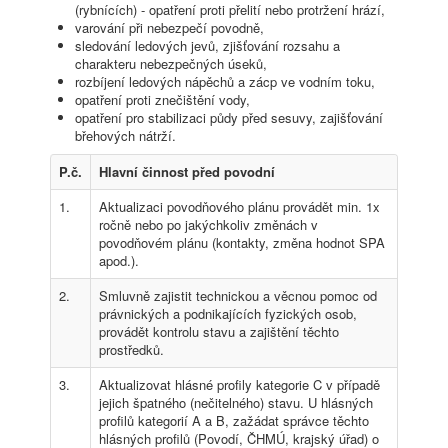
(rybnících) - opatření proti přelití nebo protržení hrází,
varování při nebezpečí povodně,
sledování ledových jevů, zjišťování rozsahu a
charakteru nebezpečných úseků,
rozbíjení ledových nápěchů a zácp ve vodním toku,
opatření proti znečištění vody,
opatření pro stabilizaci půdy před sesuvy, zajišťování
břehových nátrží.
P.č.
Hlavní činnost před povodní
1.
Aktualizaci povodňového plánu provádět min. 1x
ročně nebo po jakýchkoliv změnách v
povodňovém plánu (kontakty, změna hodnot SPA
apod.).
2.
Smluvně zajistit technickou a věcnou pomoc od
právnických a podnikajících fyzických osob,
provádět kontrolu stavu a zajištění těchto
prostředků.
3.
Aktualizovat hlásné profily kategorie C v případě
jejich špatného (nečitelného) stavu. U hlásných
profilů kategorií A a B, zažádat správce těchto
hlásných profilů (Povodí, ČHMÚ, krajský úřad) o