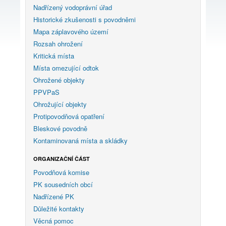
Nadřízený vodoprávní úřad
Historické zkušenosti s povodněmi
Mapa záplavového území
Rozsah ohrožení
Kritická místa
Místa omezující odtok
Ohrožené objekty
PPVPaS
Ohrožující objekty
Protipovodňová opatření
Bleskové povodně
Kontaminovaná místa a skládky
ORGANIZAČNÍ ČÁST
Povodňová komise
PK sousedních obcí
Nadřízené PK
Důležité kontakty
Věcná pomoc