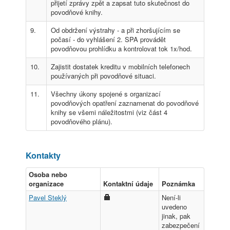
přijetí zprávy zpět a zapsat tuto skutečnost do
povodňové knihy.
9.
Od obdržení výstrahy - a při zhoršujícím se
počasí - do vyhlášení 2. SPA provádět
povodňovou prohlídku a kontrolovat tok 1x/hod.
10.
Zajistit dostatek kreditu v mobilních telefonech
používaných při povodňové situaci.
11.
Všechny úkony spojené s organizací
povodňových opatření zaznamenat do povodňové
knihy se všemi náležitostmi (viz část 4
povodňového plánu).
Kontakty
Osoba nebo
organizace
Kontaktní údaje
Poznámka
Pavel Steklý
Není-li
uvedeno
jinak, pak
zabezpečení