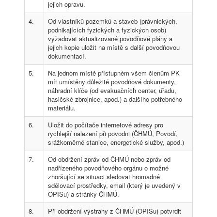
jejich opravu.
4.
Od vlastníků pozemků a staveb (právnických,
podnikajících fyzických a fyzických osob)
vyžadovat aktualizované povodňové plány a
jejich kopie uložit na místě s další povodňovou
dokumentací.
5.
Na jednom místě přístupném všem členům PK
mít umístěny důležité povodňové dokumenty,
náhradní klíče (od evakuačních center, úřadu,
hasičské zbrojnice, apod.) a dalšího potřebného
materiálu.
6.
Uložit do počítače internetové adresy pro
rychlejší nalezení při povodni (ČHMÚ, Povodí,
srážkoměrné stanice, energetické služby, apod.)
7.
Od obdržení zpráv od ČHMÚ nebo zpráv od
nadřízeného povodňového orgánu o možné
zhoršující se situaci sledovat hromadné
sdělovací prostředky, email (který je uvedený v
OPISu) a stránky ČHMÚ.
8.
Při obdržení výstrahy z ČHMÚ (OPISu) potvrdit