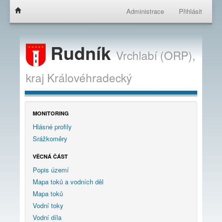
Administrace
Přihlásit
Rudník
Vrchlabí (ORP),
kraj
Královéhradecký
MONITORING
Hlásné profily
Srážkoměry
VĚCNÁ ČÁST
Popis území
Mapa toků a vodních děl
Mapa toků
Vodní toky
Vodní díla