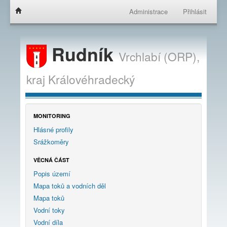
Administrace
Přihlásit
Rudník
Vrchlabí (ORP),
kraj
Královéhradecký
MONITORING
Hlásné profily
Srážkoměry
VĚCNÁ ČÁST
Popis území
Mapa toků a vodních děl
Mapa toků
Vodní toky
Vodní díla