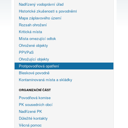
Nadřízený vodoprávní úřad
Historické zkušenosti s povodněmi
Mapa záplavového území
Rozsah ohrožení
Kritická místa
Místa omezující odtok
Ohrožené objekty
PPVPaS
Ohrožující objekty
Protipovodňová opatření
Bleskové povodně
Kontaminovaná místa a skládky
ORGANIZAČNÍ ČÁST
Povodňová komise
PK sousedních obcí
Nadřízené PK
Důležité kontakty
Věcná pomoc