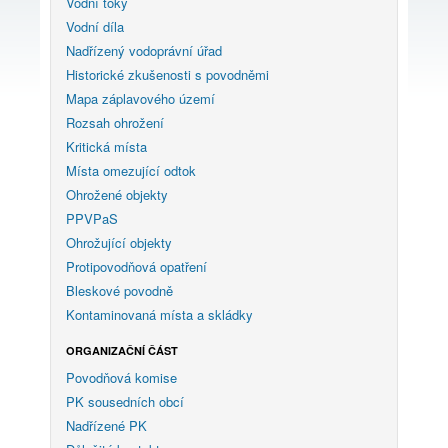
Vodní toky
Vodní díla
Nadřízený vodoprávní úřad
Historické zkušenosti s povodněmi
Mapa záplavového území
Rozsah ohrožení
Kritická místa
Místa omezující odtok
Ohrožené objekty
PPVPaS
Ohrožující objekty
Protipovodňová opatření
Bleskové povodně
Kontaminovaná místa a skládky
ORGANIZAČNÍ ČÁST
Povodňová komise
PK sousedních obcí
Nadřízené PK