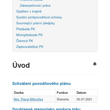
Zabezpečovací práce
Opatření v krajině
Systém protipovodňové ochrany
Související právní předpisy
Předseda PK
Místopředseda PK
Členové PK
Zapisovatel(ka) PK
Úvod
Schválení povodňového plánu
Osoba
Funkce
Datum
Mgr. Pavel Mrkvička
Starosta
30.07.2021
Souhlasné stanovisko správce toku