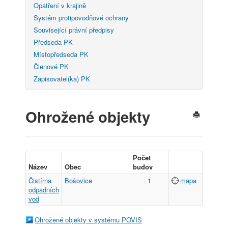
Opatření v krajině
Systém protipovodňové ochrany
Související právní předpisy
Předseda PK
Místopředseda PK
Členové PK
Zapisovatel(ka) PK
Ohrožené objekty
Počet
Název
Obec
budov
Čistírna
Bošovice
1
mapa
odpadních
vod
Ohrožené objekty v systému POVIS