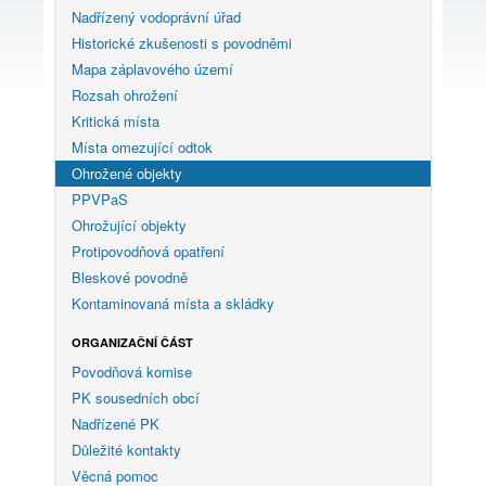
Nadřízený vodoprávní úřad
Historické zkušenosti s povodněmi
Mapa záplavového území
Rozsah ohrožení
Kritická místa
Místa omezující odtok
Ohrožené objekty
PPVPaS
Ohrožující objekty
Protipovodňová opatření
Bleskové povodně
Kontaminovaná místa a skládky
ORGANIZAČNÍ ČÁST
Povodňová komise
PK sousedních obcí
Nadřízené PK
Důležité kontakty
Věcná pomoc