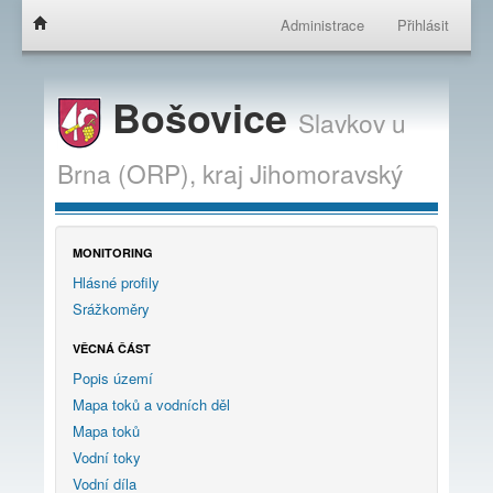
Administrace
Přihlásit
Bošovice
Slavkov u
Brna (ORP),
kraj
Jihomoravský
MONITORING
Hlásné profily
Srážkoměry
VĚCNÁ ČÁST
Popis území
Mapa toků a vodních děl
Mapa toků
Vodní toky
Vodní díla