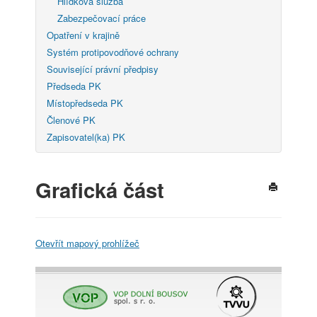
Hlídková služba
Zabezpečovací práce
Opatření v krajině
Systém protipovodňové ochrany
Související právní předpisy
Předseda PK
Místopředseda PK
Členové PK
Zapisovatel(ka) PK
Grafická část
Otevřít mapový prohlížeč