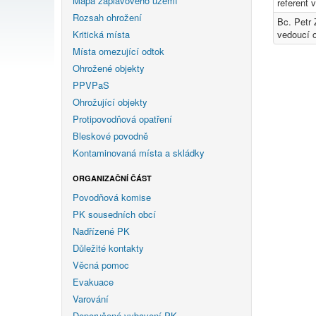
Mapa záplavového území
referent 
Rozsah ohrožení
Bc. Petr
Kritická místa
vedoucí 
Místa omezující odtok
Ohrožené objekty
PPVPaS
Ohrožující objekty
Protipovodňová opatření
Bleskové povodně
Kontaminovaná místa a skládky
ORGANIZAČNÍ ČÁST
Povodňová komise
PK sousedních obcí
Nadřízené PK
Důležité kontakty
Věcná pomoc
Evakuace
Varování
Doporučené vybavení PK