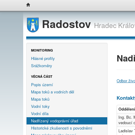
Radostov
Hradec Králo
MONITORING
Nadř
Hlásné profily
Srážkoměry
VĚCNÁ ČÁST
Odbor živo
Popis území
Mapa toků a vodních děl
Kontakt
Mapa toků
Vodní toky
Oddělení
Vodní díla
Ing. Bc. 
Nadřízený vodoprávní úřad
vedoucí o
Historické zkušenosti s povodněmi
Ladislav 