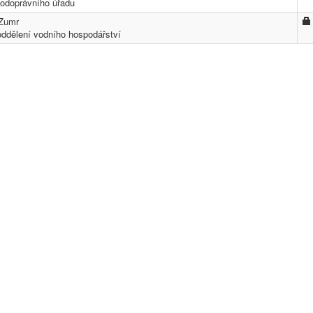
vodoprávního úřadu
 Zumr
oddělení vodního hospodářství