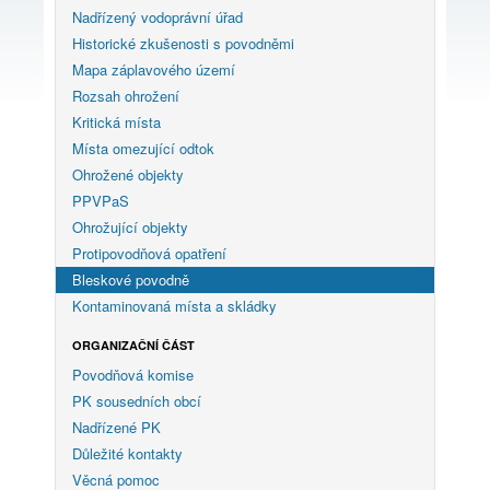
Nadřízený vodoprávní úřad
Historické zkušenosti s povodněmi
Mapa záplavového území
Rozsah ohrožení
Kritická místa
Místa omezující odtok
Ohrožené objekty
PPVPaS
Ohrožující objekty
Protipovodňová opatření
Bleskové povodně
Kontaminovaná místa a skládky
ORGANIZAČNÍ ČÁST
Povodňová komise
PK sousedních obcí
Nadřízené PK
Důležité kontakty
Věcná pomoc