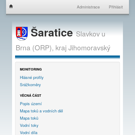
Administrace
Přihlásit
Šaratice
Slavkov u
Brna (ORP),
kraj
Jihomoravský
MONITORING
Hlásné profily
Srážkoměry
VĚCNÁ ČÁST
Popis území
Mapa toků a vodních děl
Mapa toků
Vodní toky
Vodní díla