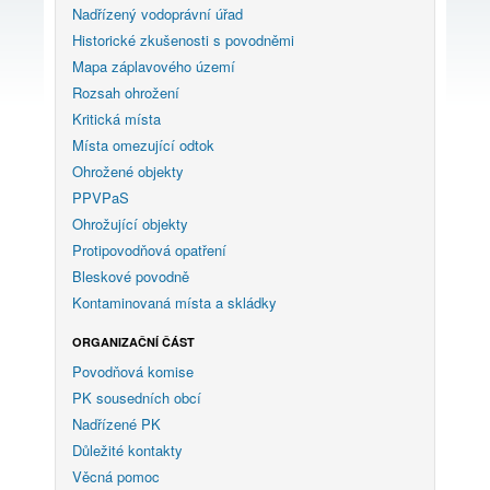
Nadřízený vodoprávní úřad
Historické zkušenosti s povodněmi
Mapa záplavového území
Rozsah ohrožení
Kritická místa
Místa omezující odtok
Ohrožené objekty
PPVPaS
Ohrožující objekty
Protipovodňová opatření
Bleskové povodně
Kontaminovaná místa a skládky
ORGANIZAČNÍ ČÁST
Povodňová komise
PK sousedních obcí
Nadřízené PK
Důležité kontakty
Věcná pomoc