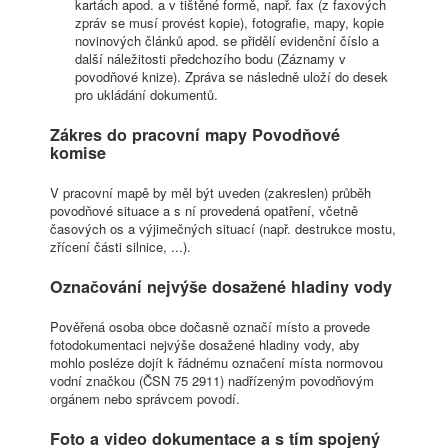
kartách apod. a v tištěné formě, např. fax (z faxových
zpráv se musí provést kopie), fotografie, mapy, kopie
novinových článků apod. se přidělí evidenční číslo a
další náležitosti předchozího bodu (Záznamy v
povodňové knize). Zpráva se následně uloží do desek
pro ukládání dokumentů.
Zákres do pracovní mapy Povodňové
komise
V pracovní mapě by měl být uveden (zakreslen) průběh
povodňové situace a s ní provedená opatření, včetně
časových os a výjimečných situací (např. destrukce mostu,
zřícení části silnice, ...).
Označování nejvýše dosažené hladiny vody
Pověřená osoba obce dočasně označí místo a provede
fotodokumentaci nejvýše dosažené hladiny vody, aby
mohlo posléze dojít k řádnému označení místa normovou
vodní značkou (ČSN 75 2911) nadřízeným povodňovým
orgánem nebo správcem povodí.
Foto a video dokumentace a s tím spojený