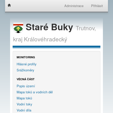
Administrace
Přihlásit
Staré Buky
Trutnov,
kraj
Královéhradecký
MONITORING
Hlásné profily
Srážkoměry
VĚCNÁ ČÁST
Popis území
Mapa toků a vodních děl
Mapa toků
Vodní toky
Vodní díla