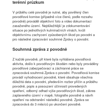
terénní průzkum
V průběhu celé povodně je nutné, aby pověřený člen
povodňové komise (případně více členů, podle rozsahu
povodně) prováděl objektivní foto a video dokumentaci
zasaženého území. Nejdůležitější je zdokumentování
situace po jednotlivých kulminačních vlnách, kvůli
objektivnímu zachycení způsobených škod po povodni a
pro následné zpracování souhrnné Zprávy o povodni.
Souhrnná zpráva z povodně
Z každé povodně, při které byla vyhlášena povodňová
aktivita, došlo k povodňovým škodám nebo byly prováděny
povodňové zabezpečovací a záchranné práce se
zpracovává souhrnná Zpráva o povodni. Povodňová komise
provádí vyhodnocení povodně, které obsahuje všechna
důležitá data o povodni, především rozbor příčin a průběhu
povodně, popis a posouzení účinnosti provedených
opatření, odborný odhad výše povodňových škod, zákres
zaplaveného území v mapě, fotografie povodně a návrh
opatření na odstranění následků povodně. Zpráva se
zpracovává do 3 měsíců po ukončení povodně.