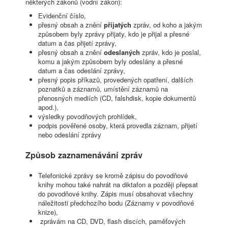
některých zákonů (vodní zákon):
Evidenční číslo,
přesný obsah a znění
přijatých
zpráv, od koho a jakým
způsobem byly zprávy přijaty, kdo je přijal a přesné
datum a čas přijetí zprávy,
přesný obsah a znění
odeslaných
zpráv, kdo je poslal,
komu a jakým způsobem byly odeslány a přesné
datum a čas odeslání zprávy,
přesný popis příkazů, provedených opatření, dalších
poznatků a záznamů, umístění záznamů na
přenosných mediích (CD, falshdisk, kopie dokumentů
apod.),
výsledky povodňových prohlídek,
podpis pověřené osoby, která provedla záznam, přijetí
nebo odeslání zprávy
Způsob zaznamenávání zpráv
Telefonické zprávy se kromě zápisu do povodňové
knihy mohou také nahrát na diktafon a později přepsat
do povodňové knihy. Zápis musí obsahovat všechny
náležitosti předchozího bodu (Záznamy v povodňové
knize),
zprávám na CD, DVD, flash discích, paměťových