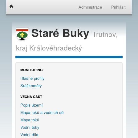
Administrace
Přihlásit
Staré Buky
Trutnov,
kraj
Královéhradecký
MONITORING
Hlásné profily
Srážkoměry
VĚCNÁ ČÁST
Popis území
Mapa toků a vodních děl
Mapa toků
Vodní toky
Vodní díla