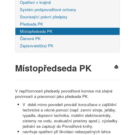
Opatření v krajině
Systém protipovodňové ochrany
Související právní předpisy
Předseda PK
Místopředseda PK
Členové PK
Zapisovatel(ka) PK
Místopředseda PK
V nepřítomnosti předsedy povodňové komise má stejné
povinnosti a pravomoci jako předseda PK.
V době mimo povodeň provádí konzultace o zajištění
technické a věcné pomoci (např. zemní stroje, jeřáby,
rypadla, dopravní technika, mobilní elektrocentrály,
cisterny na vodu, evakuační prostory apod.), výsledky
jednání se zapisují do Povodňové knihy,
navrhuje opatření při likvidaci nebezpečných lehce