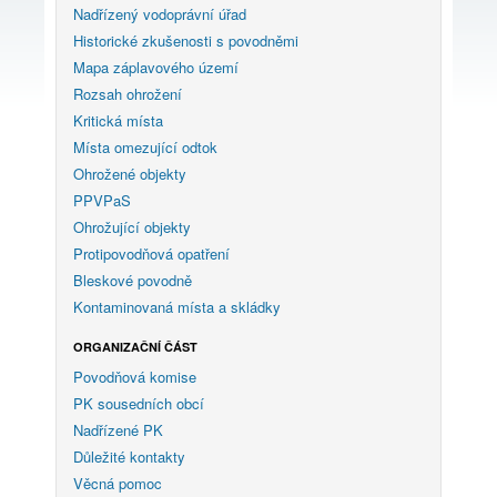
Nadřízený vodoprávní úřad
Historické zkušenosti s povodněmi
Mapa záplavového území
Rozsah ohrožení
Kritická místa
Místa omezující odtok
Ohrožené objekty
PPVPaS
Ohrožující objekty
Protipovodňová opatření
Bleskové povodně
Kontaminovaná místa a skládky
ORGANIZAČNÍ ČÁST
Povodňová komise
PK sousedních obcí
Nadřízené PK
Důležité kontakty
Věcná pomoc