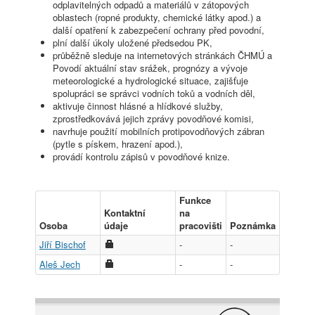
odplavitelných odpadů a materiálů v zátopových
oblastech (ropné produkty, chemické látky apod.) a
další opatření k zabezpečení ochrany před povodní,
plní další úkoly uložené předsedou PK,
průběžně sleduje na internetových stránkách ČHMÚ a
Povodí aktuální stav srážek, prognózy a vývoje
meteorologické a hydrologické situace, zajišťuje
spolupráci se správci vodních toků a vodních děl,
aktivuje činnost hlásné a hlídkové služby,
zprostředkovává jejich zprávy povodňové komisi,
navrhuje použití mobilních protipovodňových zábran
(pytle s pískem, hrazení apod.),
provádí kontrolu zápisů v povodňové knize.
Funkce
Kontaktní
na
Osoba
údaje
pracovišti
Poznámka
Jiří Bischof
-
-
Aleš Jech
-
-