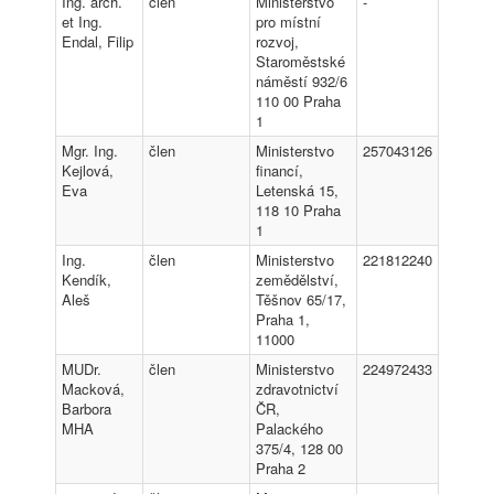
Ing. arch.
člen
Ministerstvo
-
et Ing.
pro místní
Endal, Filip
rozvoj,
Staroměstské
náměstí 932/6
110 00 Praha
1
Mgr. Ing.
člen
Ministerstvo
257043126
Kejlová,
financí,
Eva
Letenská 15,
118 10 Praha
1
Ing.
člen
Ministerstvo
221812240
Kendík,
zemědělství,
Aleš
Těšnov 65/17,
Praha 1,
11000
MUDr.
člen
Ministerstvo
224972433
Macková,
zdravotnictví
Barbora
ČR,
MHA
Palackého
375/4, 128 00
Praha 2