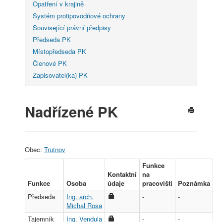
Opatření v krajině
Systém protipovodňové ochrany
Související právní předpisy
Předseda PK
Místopředseda PK
Členové PK
Zapisovatel(ka) PK
Nadřízené PK
Obec:
Trutnov
Funkce
Kontaktní
na
Funkce
Osoba
údaje
pracovišti
Poznámka
Předseda
Ing. arch.
-
-
Michal Rosa
Tajemník
Ing. Vendula
-
-