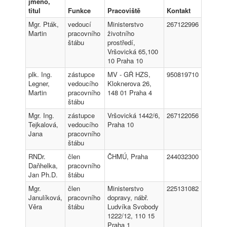
jméno,
titul
Funkce
Pracoviště
Kontakt
Mgr. Pták,
vedoucí
Ministerstvo
267122996
Martin
pracovního
životního
štábu
prostředí,
Vršovická 65,100
10 Praha 10
plk. Ing.
zástupce
MV - GŘ HZS,
950819710
Legner,
vedoucího
Kloknerova 26,
Martin
pracovního
148 01 Praha 4
štábu
Mgr. Ing.
zástupce
Vršovická 1442/6,
267122056
Tejkalová,
vedoucího
Praha 10
Jana
pracovního
štábu
RNDr.
člen
ČHMÚ, Praha
244032300
Daňhelka,
pracovního
Jan Ph.D.
štábu
Mgr.
člen
Ministerstvo
225131082
Janulíková,
pracovního
dopravy, nábř.
Věra
štábu
Ludvíka Svobody
1222/12, 110 15
Praha 1