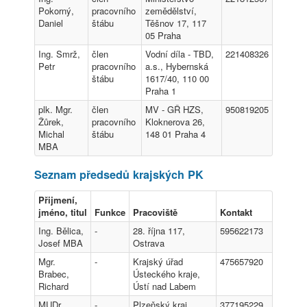
Pokorný,
pracovního
zemědělství,
Daniel
štábu
Těšnov 17, 117
05 Praha
Ing. Smrž,
člen
Vodní díla - TBD,
221408326
Petr
pracovního
a.s., Hybernská
štábu
1617/40, 110 00
Praha 1
plk. Mgr.
člen
MV - GŘ HZS,
950819205
Žůrek,
pracovního
Kloknerova 26,
Michal
štábu
148 01 Praha 4
MBA
Seznam předsedů krajských PK
Přijmení,
jméno, titul
Funkce
Pracoviště
Kontakt
Ing. Bělica,
-
28. října 117,
595622173
Josef MBA
Ostrava
Mgr.
-
Krajský úřad
475657920
Brabec,
Ústeckého kraje,
Richard
Ústí nad Labem
MUDr.
-
Plzeňský kraj,
377195229