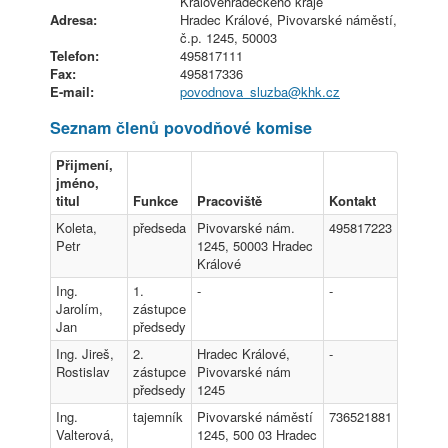
Královéhradeckého kraje
Adresa:
Hradec Králové, Pivovarské náměstí,
č.p. 1245, 50003
Telefon:
495817111
Fax:
495817336
E-mail:
povodnova_sluzba@
khk.cz
Seznam členů povodňové komise
Přijmení,
jméno,
titul
Funkce
Pracoviště
Kontakt
Koleta,
předseda
Pivovarské nám.
495817223
Petr
1245, 50003 Hradec
Králové
Ing.
1.
-
-
Jarolím,
zástupce
Jan
předsedy
Ing. Jireš,
2.
Hradec Králové,
-
Rostislav
zástupce
Pivovarské nám
předsedy
1245
Ing.
tajemník
Pivovarské náměstí
736521881
Valterová,
1245, 500 03 Hradec