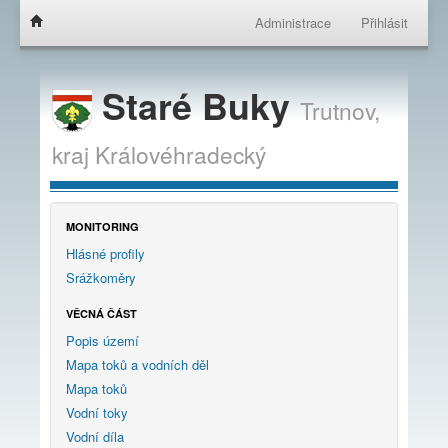
Administrace
Přihlásit
Staré Buky
Trutnov,
kraj
Královéhradecký
MONITORING
Hlásné profily
Srážkoměry
VĚCNÁ ČÁST
Popis území
Mapa toků a vodních děl
Mapa toků
Vodní toky
Vodní díla