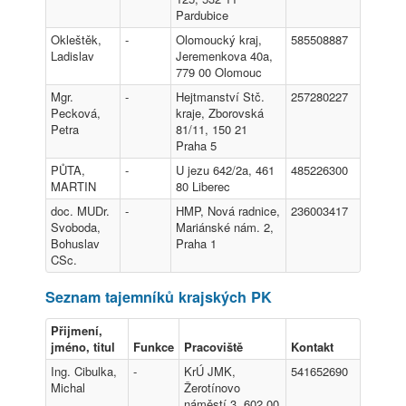
Pardubice
Okleštěk,
-
Olomoucký kraj,
585508887
Ladislav
Jeremenkova 40a,
779 00 Olomouc
Mgr.
-
Hejtmanství Stč.
257280227
Pecková,
kraje, Zborovská
Petra
81/11, 150 21
Praha 5
PŮTA,
-
U jezu 642/2a, 461
485226300
MARTIN
80 Liberec
doc. MUDr.
-
HMP, Nová radnice,
236003417
Svoboda,
Mariánské nám. 2,
Bohuslav
Praha 1
CSc.
Seznam tajemníků krajských PK
Přijmení,
jméno, titul
Funkce
Pracoviště
Kontakt
Ing. Cibulka,
-
KrÚ JMK,
541652690
Michal
Žerotínovo
náměstí 3, 602 00