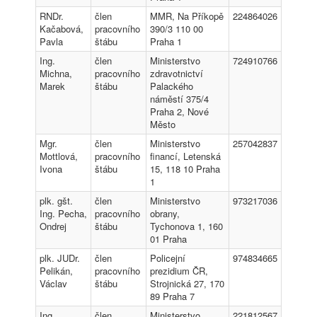
RNDr.
člen
MMR, Na Příkopě
224864026
Kačabová,
pracovního
390/3 110 00
Pavla
štábu
Praha 1
Ing.
člen
Ministerstvo
724910766
Michna,
pracovního
zdravotnictví
Marek
štábu
Palackého
náměstí 375/4
Praha 2, Nové
Město
Mgr.
člen
Ministerstvo
257042837
Mottlová,
pracovního
financí, Letenská
Ivona
štábu
15, 118 10 Praha
1
plk. gšt.
člen
Ministerstvo
973217036
Ing. Pecha,
pracovního
obrany,
Ondrej
štábu
Tychonova 1, 160
01 Praha
plk. JUDr.
člen
Policejní
974834665
Pelikán,
pracovního
prezidium ČR,
Václav
štábu
Strojnická 27, 170
89 Praha 7
Ing.
člen
Ministerstvo
221812567