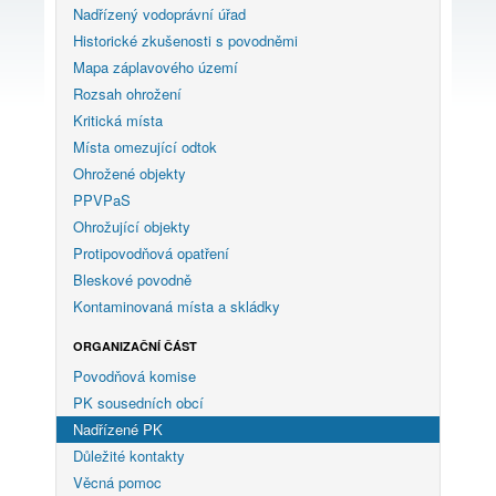
Nadřízený vodoprávní úřad
Historické zkušenosti s povodněmi
Mapa záplavového území
Rozsah ohrožení
Kritická místa
Místa omezující odtok
Ohrožené objekty
PPVPaS
Ohrožující objekty
Protipovodňová opatření
Bleskové povodně
Kontaminovaná místa a skládky
ORGANIZAČNÍ ČÁST
Povodňová komise
PK sousedních obcí
Nadřízené PK
Důležité kontakty
Věcná pomoc