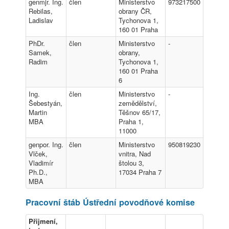
genmjr. Ing.
člen
Ministerstvo
973217500
Rebilas,
obrany ČR,
Ladislav
Tychonova 1,
160 01 Praha
PhDr.
člen
Ministerstvo
-
Samek,
obrany,
Radim
Tychonova 1,
160 01 Praha
6
Ing.
člen
Ministerstvo
-
Šebestyán,
zemědělství,
Martin
Těšnov 65/17,
MBA
Praha 1,
11000
genpor. Ing.
člen
Ministerstvo
950819230
Vlček,
vnitra, Nad
Vladimír
štolou 3,
Ph.D.,
17034 Praha 7
MBA
Pracovní štáb Ústřední povodňové komise
Přijmení,