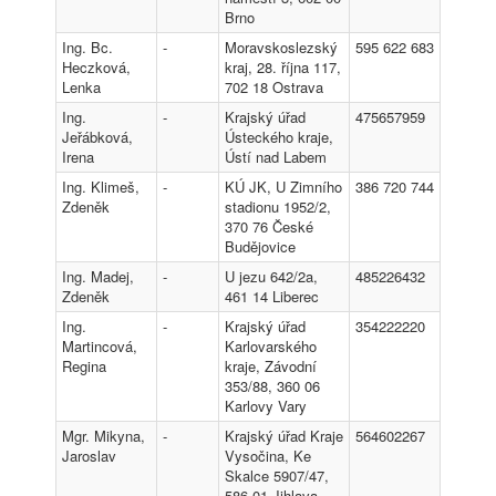
Brno
Ing. Bc.
-
Moravskoslezský
595 622 683
Heczková,
kraj, 28. října 117,
Lenka
702 18 Ostrava
Ing.
-
Krajský úřad
475657959
Jeřábková,
Ústeckého kraje,
Irena
Ústí nad Labem
Ing. Klimeš,
-
KÚ JK, U Zimního
386 720 744
Zdeněk
stadionu 1952/2,
370 76 České
Budějovice
Ing. Madej,
-
U jezu 642/2a,
485226432
Zdeněk
461 14 Liberec
Ing.
-
Krajský úřad
354222220
Martincová,
Karlovarského
Regina
kraje, Závodní
353/88, 360 06
Karlovy Vary
Mgr. Mikyna,
-
Krajský úřad Kraje
564602267
Jaroslav
Vysočina, Ke
Skalce 5907/47,
586 01 Jihlava