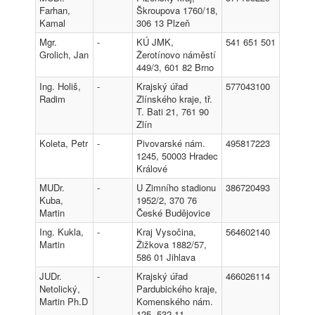
Farhan,
Škroupova 1760/18,
Kamal
306 13 Plzeň
Mgr.
-
KÚ JMK,
541 651 501
Grolich, Jan
Žerotínovo náměstí
449/3, 601 82 Brno
Ing. Holiš,
-
Krajský úřad
577043100
Radim
Zlínského kraje, tř.
T. Bati 21, 761 90
Zlín
Koleta, Petr
-
Pivovarské nám.
495817223
1245, 50003 Hradec
Králové
MUDr.
-
U Zimního stadionu
386720493
Kuba,
1952/2, 370 76
Martin
České Budějovice
Ing. Kukla,
-
Kraj Vysočina,
564602140
Martin
Žižkova 1882/57,
586 01 Jihlava
JUDr.
-
Krajský úřad
466026114
Netolický,
Pardubického kraje,
Martin Ph.D
Komenského nám.
125, 532 11