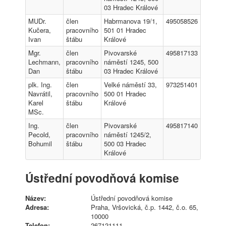
03 Hradec Králové
MUDr.
člen
Habrmanova 19/1,
495058526
Kučera,
pracovního
501 01 Hradec
Ivan
štábu
Králové
Mgr.
člen
Pivovarské
495817133
Lechmann,
pracovního
náměstí 1245, 500
Dan
štábu
03 Hradec Králové
plk. Ing.
člen
Velké náměstí 33,
973251401
Navrátil,
pracovního
500 01 Hradec
Karel
štábu
Králové
MSc.
Ing.
člen
Pivovarské
495817140
Pecold,
pracovního
náměstí 1245/2,
Bohumil
štábu
500 03 Hradec
Králové
Ústřední povodňová komise
Název:
Ústřední povodňová komise
Adresa:
Praha, Vršovická, č.p. 1442, č.o. 65,
10000
Telefon:
267121111