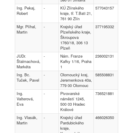
Ing. Pekaj,
-
KÚ Zlínského
577043157
Robert
kraje, tř. T.Bati 21,
761 90 Zlín
Mgr. Plíhal,
-
Krajský úřad
377195332
Martin
Plzeňského kraje,
Škroupova
1760/18, 306 13
Plzeň
JUDr.
-
Nám. Franze
236002131
Štalmachová,
Kafky 1/16, Praha
Markéta
1
Ing. Bc.
-
Olomoucký kraj,
585508831
Tuček, Pavel
Jeremenkova 40a,
779 00 Olomouc
Ing.
-
Pivovarské
736521881
Valterová,
náměstí 1245,
Eva
500 03 Hradec
Králové
Ing. Vlasák,
-
Krajský úřad
466026350
Martin
Pardubického
kraje,