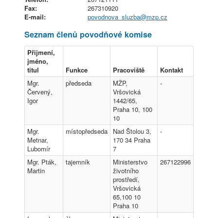
Fax:
267310920
E-mail:
povodnova_sluzba@
mzp.cz
Seznam členů povodňové komise
Přijmení,
jméno,
titul
Funkce
Pracoviště
Kontakt
Mgr.
předseda
MŽP,
-
Červený,
Vršovická
Igor
1442/65,
Praha 10, 100
10
Mgr.
místopředseda
Nad Štolou 3,
-
Metnar,
170 34 Praha
Lubomír
7
Mgr. Pták,
tajemník
Ministerstvo
267122996
Martin
životního
prostředí,
Vršovická
65,100 10
Praha 10