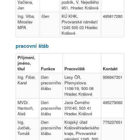
Vačlena,
podnik, V. Nejedlého
Jan
951, Hradec Králové
Ing. Vrba,
člen
KÚ KHK,
495817280
Miroslav
Pivovarské náměstí
MPA
1245 500 03 Hradec
Králové
pracovní štáb
Přijmení,
jméno,
titul
Funkce
Pracoviště
Kontakt
Ing. Fišer,
člen
Lesy ČR,
956947301
Karel
pracovního
Přemyslova
štábu
1106/19, 500 08
Hradec Králové
MVDr.
člen
Jana Černého
495279060
Hantsch,
pracovního
370/40, 503 41
Aleš
štábu
Hradec Králové
Ing.
člen
Krajský úřad
775237651
Jurček,
pracovního
Královéhradeckého
Tomáš
štábu
kraje, Pivovarské
náměstí 1245, 500