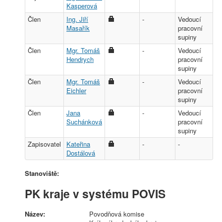
Kasperová
Člen
Ing. Jiří
-
Vedoucí
Masařík
pracovní
supiny
Člen
Mgr. Tomáš
-
Vedoucí
Hendrych
pracovní
supiny
Člen
Mgr. Tomáš
-
Vedoucí
Eichler
pracovní
supiny
Člen
Jana
-
Vedoucí
Suchánková
pracovní
supiny
Zapisovatel
Kateřina
-
-
Dostálová
Stanoviště:
PK kraje v systému POVIS
Název:
Povodňová komise