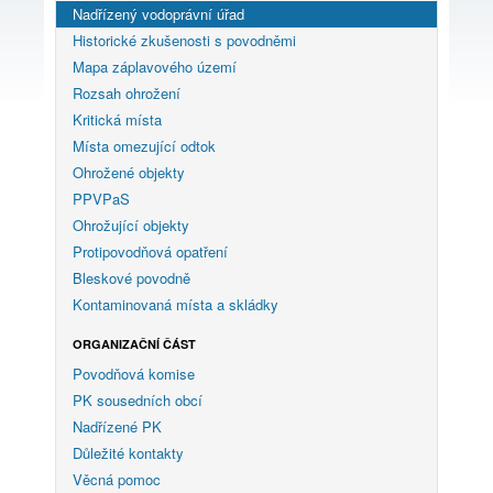
Nadřízený vodoprávní úřad
Historické zkušenosti s povodněmi
Mapa záplavového území
Rozsah ohrožení
Kritická místa
Místa omezující odtok
Ohrožené objekty
PPVPaS
Ohrožující objekty
Protipovodňová opatření
Bleskové povodně
Kontaminovaná místa a skládky
ORGANIZAČNÍ ČÁST
Povodňová komise
PK sousedních obcí
Nadřízené PK
Důležité kontakty
Věcná pomoc