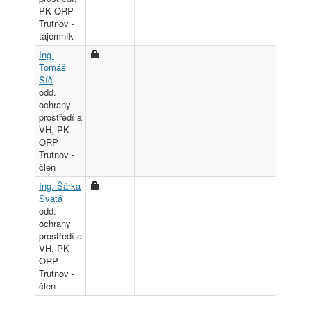
PK ORP
Trutnov -
tajemník
Ing.
-
Tomáš
Síč
odd.
ochrany
prostředí a
VH, PK
ORP
Trutnov -
člen
Ing. Šárka
-
Svatá
odd.
ochrany
prostředí a
VH, PK
ORP
Trutnov -
člen