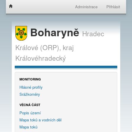
Administrace
Přihlásit
Boharyně
Hradec
Králové (ORP),
kraj
Královéhradecký
MONITORING
Hlásné profily
Srážkoměry
VĚCNÁ ČÁST
Popis území
Mapa toků a vodních děl
Mapa toků