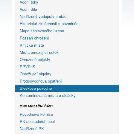
Vodní toky
Vodní díla
Nadřízený vodoprávní úřad
Historické zkušenosti s povodněmi
Mapa záplavového území
Rozsah ohrožení
Kritická místa
Místa omezující odtok
Ohrožené objekty
PPVPaS
Ohrožující objekty
Protipovodňová opatření
Bleskové povodně
Kontaminovaná místa a skládky
ORGANIZAČNÍ ČÁST
Povodňová komise
PK sousedních obcí
Nadřízené PK