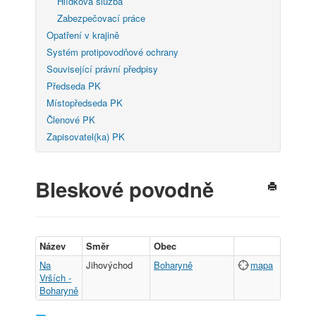
Hlídková služba
Zabezpečovací práce
Opatření v krajině
Systém protipovodňové ochrany
Související právní předpisy
Předseda PK
Místopředseda PK
Členové PK
Zapisovatel(ka) PK
Bleskové povodně
Název
Směr
Obec
Na
Jihovýchod
Boharyně
mapa
Vrších -
Boharyně