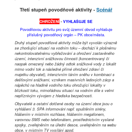
Třetí stupeň povodňové aktivity -
Scénář
OHROŽENÍ
-
VYHLAŠUJE SE
Povodňovou aktivitu pro svůj územní obvod vyhlašuje
příslušný povodňový orgán – PK obce/města.
Druhý stupeň povodňové aktivity může být vyvolán výrazně
se zhoršující situací na vodním toku – dochází k plošnému
nekontrolovatelnému vybřežování a ohrožení zastavěného
území, intenzivní srážkovou činnosti (koncentrovaný či
naopak omezený nebo žádný odtok srážkové vody z lokalit
mimo vodní tok a následné přímé ohrožení zdraví či
majetku obyvatel), intenzivním táním sněhu v kombinaci s
dešťovými srážkami, vznikem masivních ledových zácp a
nápěchů na hladině vodního toku ohrožující lokality v
blízkosti toku, mimořádnou situací na vodním díle s velmi
nepříznivým vývojem z hlediska bezpečnosti.
Obyvatelé a ostatní dotčené osoby na území obce jsou o
vyhlášení 3. SPA informováni např. spuštěním sirény,
hlášením v místním rozhlase, hlášením megafonem,
varovnou SMS nebo telefonátem, prostřednictvím vyslané
spojky, zveřejněním na úřední desce, uveřejněním na webu
obce, v místním TV vysílání apod.