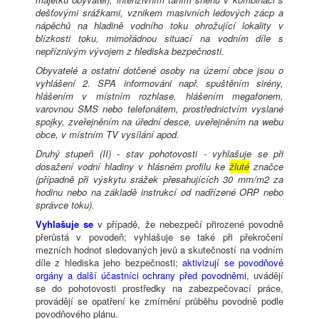
dešťovými srážkami, vznikem masivních ledových zácp a
nápěchů na hladině vodního toku ohrožující lokality v
blízkosti toku, mimořádnou situací na vodním díle s
nepříznivým vývojem z hlediska bezpečnosti.
Obyvatelé a ostatní dotčené osoby na území obce jsou o
vyhlášení 2. SPA informováni např. spuštěním sirény,
hlášením v místním rozhlase, hlášením megafonem,
varovnou SMS nebo telefonátem, prostřednictvím vyslané
spojky, zveřejněním na úřední desce, uveřejněním na webu
obce, v místním TV vysílání apod.
Druhý stupeň (II) - stav pohotovosti - vyhlašuje se při
dosažení vodní hladiny v hlásném profilu ke
žluté
značce
(případně při výskytu srážek přesahujících 30 mm/m2 za
hodinu nebo na základě instrukcí od nadřízené ORP nebo
správce toku).
Vyhlašuje se
v případě, že nebezpečí přirozené povodně
přerůstá v povodeň; vyhlašuje se také při překročení
mezních hodnot sledovaných jevů a skutečností na vodním
díle z hlediska jeho bezpečnosti;
aktivizují se povodňové
orgány a další účastníci ochrany před povodněmi
, uvádějí
se do pohotovosti prostředky na zabezpečovací práce,
provádějí se opatření ke zmírnění průběhu povodně podle
povodňového plánu.