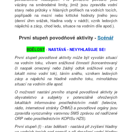
vázány na směrodatné limity, jimiž jsou zpravidla vodní
stavy nebo průtoky v hlásných profilech na vodních tocích,
popřípadě na mezní nebo kritické hodnoty jiného jevu
(denní úhrn srážek, hladina vody v nádrži, vznik ledových
nápěchů a zácp, chod ledu, situace na vodním díle apod.).
První stupeň povodňové aktivity -
Scénář
BDĚLOST
-
NASTÁVÁ - NEVYHLAŠUJE SE!
První stupeň povodňové aktivity může být vyvolán situací
na vodním toku, vlivem srážkové činnosti (koncentrovaný
či naopak omezený nebo žádný odtok srážkové vody z
lokalit mimo vodní tok), táním sněhu, vznikem ledových
zácp a nápěchů na hladině vodního toku, mimořádnou
situací na vodním díle apod.
O možnosti nastání prvního stupně povodňové aktivity je
obyvatelstvo a subjekty v potenciálně ohrožených
lokalitách informováno prostřednictvím médií (televize,
rádio, internetové stránky ČHMÚ) a povodňové orgány jsou
zpravidla vyrozuměny varovnou SMS zprávou od nadřízené
ORP nebo prostřednictvím KOPISu HZS).
První stupeň (I) - stav bdělosti - nastává při zvýšení hladiny
ve vodních tocích nad normál a při dosažení vodní hladiny