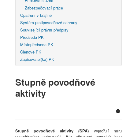
Hlídková služba
Zabezpečovací práce
Opatření v krajině
Systém protipovodňové ochrany
Související právní předpisy
Předseda PK
Místopředseda PK
Členové PK
Zapisovatel(ka) PK
Stupně povodňové
aktivity
Stupně povodňové aktivity (SPA)
vyjadřují míru
povodňového nebezpečí. Pro přirozené povodně jsou