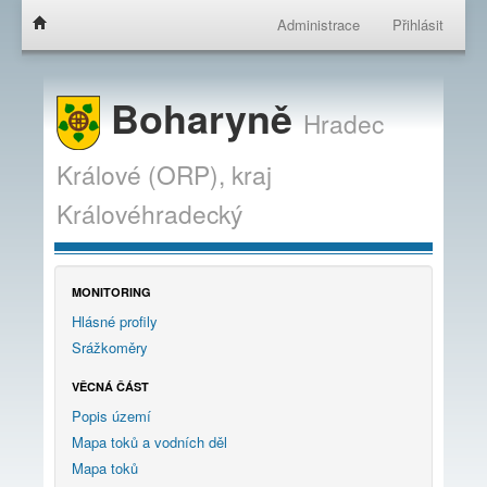
Administrace
Přihlásit
Boharyně
Hradec
Králové (ORP),
kraj
Královéhradecký
MONITORING
Hlásné profily
Srážkoměry
VĚCNÁ ČÁST
Popis území
Mapa toků a vodních děl
Mapa toků