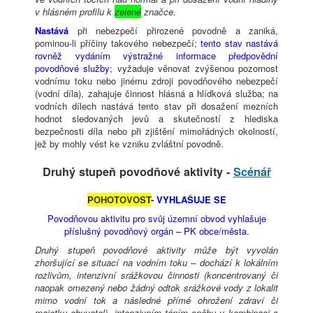
v hlásném profilu k
zelené
značce.
Nastává
při nebezpečí přirozené povodně a zaniká,
pominou-li příčiny takového nebezpečí;
tento stav nastává
rovněž vydáním výstražné informace předpovědní
povodňové služby
; vyžaduje věnovat zvýšenou pozornost
vodnímu toku nebo jinému zdroji povodňového nebezpečí
(vodní díla), zahajuje činnost hlásná a hlídková služba; na
vodních dílech nastává tento stav při dosažení mezních
hodnot sledovaných jevů a skutečností z hlediska
bezpečnosti díla nebo při zjištění mimořádných okolností,
jež by mohly vést ke vzniku zvláštní povodně.
Druhý stupeň povodňové aktivity -
Scénář
POHOTOVOST
-
VYHLAŠUJE SE
Povodňovou aktivitu pro svůj územní obvod vyhlašuje
příslušný povodňový orgán – PK obce/města.
Druhý stupeň povodňové aktivity může být vyvolán
zhoršující se situací na vodním toku – dochází k lokálním
rozlivům, intenzivní srážkovou činnosti (koncentrovaný či
naopak omezený nebo žádný odtok srážkové vody z lokalit
mimo vodní tok a následné přímé ohrožení zdraví či
majetku obyvatel), intenzivním táním sněhu v kombinaci s