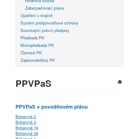
Hlídková služba
Zabezpečovací práce
Opatření v krajině
Systém protipovodňové ochrany
Související právní předpisy
Předseda PK
Místopředseda PK
Členové PK
Zapisovatel(ka) PK
PPVPaS
PPVPaS v povodňovém plánu
Boharyně 2
Boharyně 3
Boharyně 19
Boharyně 36
Boharyně 1