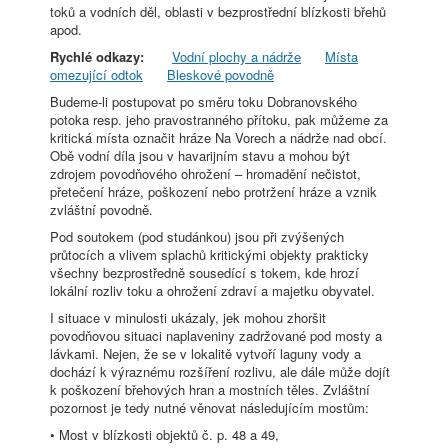
toků a vodních děl, oblasti v bezprostřední blízkosti břehů
apod.
Rychlé odkazy:
Vodní plochy a nádrže
Místa
omezující odtok
Bleskové povodně
Budeme-li postupovat po směru toku Dobranovského
potoka resp. jeho pravostranného přítoku, pak můžeme za
kritická místa označit hráze Na Vorech a nádrže nad obcí.
Obě vodní díla jsou v havarijním stavu a mohou být
zdrojem povodňového ohrožení – hromadění nečistot,
přetečení hráze, poškození nebo protržení hráze a vznik
zvláštní povodně.
Pod soutokem (pod studánkou) jsou při zvýšených
průtocích a vlivem splachů kritickými objekty prakticky
všechny bezprostředně sousedící s tokem, kde hrozí
lokální rozliv toku a ohrožení zdraví a majetku obyvatel.
I situace v minulosti ukázaly, jek mohou zhoršit
povodňovou situaci naplaveniny zadržované pod mosty a
lávkami. Nejen, že se v lokalitě vytvoří laguny vody a
dochází k výraznému rozšíření rozlivu, ale dále může dojít
k poškození břehových hran a mostních těles. Zvláštní
pozornost je tedy nutné věnovat následujícím mostům:
• Most v blízkosti objektů č. p. 48 a 49,