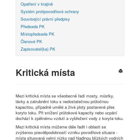
Opatření v krajině
Systém protipovodňové ochrany
Související právní předpisy
Předseda PK
Místopředseda PK
Členové PK
Zapisovatel(ka) PK
Kritická místa
Mezi kritická místa se všeobecně řadí mosty, můstky,
lávky a zatrubnění toku s nedostatečnou průtočnou
kapacitou, případně umělé a živé ploty postavené přes
koryto toku. Při snížení průtokové kapacity nebo ucpání
dochází k zpětnému vzdutí a vybřežení vody z koryta toku.
Mezi kritická místa můžeme dále řadit i oblasti se
zvýšenou pravděpodobností vzniku povodňové situace -
místa situovaná velmi nízko nad hladinou blízkých vodních