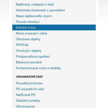
Nadřízený vodoprávní úřad
Historické zkušenosti s povodněmi
Mapa záplavového území
Rozsah ohrožení
Kritická místa
Místa omezující odtok
Ohrožené objekty
PPVPaS
Ohrožující objekty
Protipovodňová opatření
Bleskové povodně
Kontaminovaná místa a skládky
ORGANIZAČNÍ ČÁST
Povodňová komise
PK sousedních obcí
Nadřízené PK
Důležité kontakty
Věcná pomoc