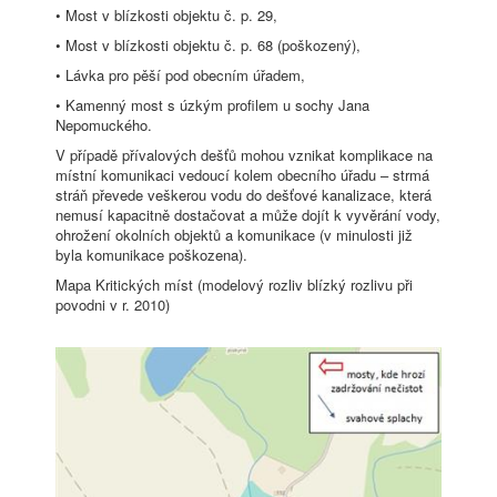
• Most v blízkosti objektu č. p. 29,
• Most v blízkosti objektu č. p. 68 (poškozený),
• Lávka pro pěší pod obecním úřadem,
• Kamenný most s úzkým profilem u sochy Jana
Nepomuckého.
V případě přívalových dešťů mohou vznikat komplikace na
místní komunikaci vedoucí kolem obecního úřadu – strmá
stráň převede veškerou vodu do dešťové kanalizace, která
nemusí kapacitně dostačovat a může dojít k vyvěrání vody,
ohrožení okolních objektů a komunikace (v minulosti již
byla komunikace poškozena).
Mapa Kritických míst (modelový rozliv blízký rozlivu při
povodni v r. 2010)