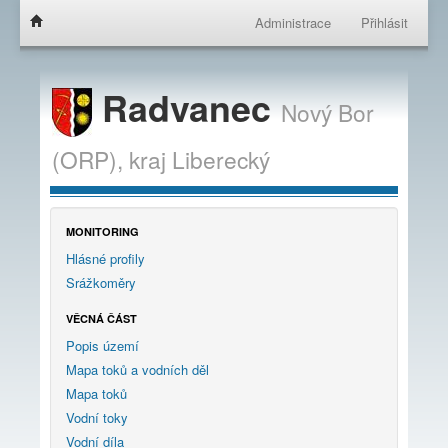
Administrace
Přihlásit
Radvanec
Nový Bor
(ORP),
kraj
Liberecký
MONITORING
Hlásné profily
Srážkoměry
VĚCNÁ ČÁST
Popis území
Mapa toků a vodních děl
Mapa toků
Vodní toky
Vodní díla