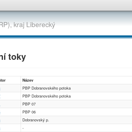
RP),
kraj
Liberecký
í toky
átor
Název
8
PBP Dobranovského potoka
7
PBP Dobranovského potoka
1
PBP 07
5
PBP 06
8
Dobranovský p.
3
-