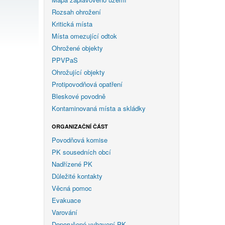
Rozsah ohrožení
Kritická místa
Místa omezující odtok
Ohrožené objekty
PPVPaS
Ohrožující objekty
Protipovodňová opatření
Bleskové povodně
Kontaminovaná místa a skládky
ORGANIZAČNÍ ČÁST
Povodňová komise
PK sousedních obcí
Nadřízené PK
Důležité kontakty
Věcná pomoc
Evakuace
Varování
Doporučené vybavení PK