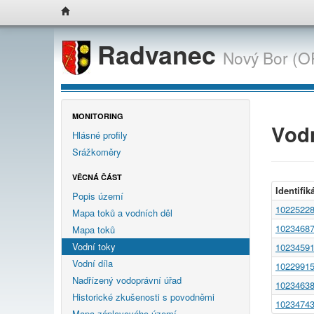
Radvanec
Nový Bor (O
MONITORING
Vodn
Hlásné profily
Srážkoměry
VĚCNÁ ČÁST
Identifik
Popis území
1022522
Mapa toků a vodních děl
1023468
Mapa toků
Vodní toky
1023459
Vodní díla
1022991
Nadřízený vodoprávní úřad
1023463
Historické zkušenosti s povodněmi
1023474
Mapa záplavového území