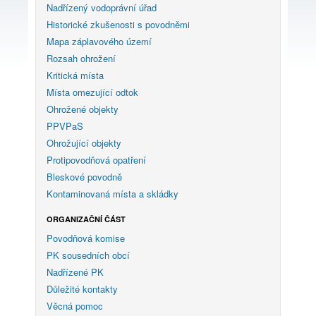
Nadřízený vodoprávní úřad
Historické zkušenosti s povodněmi
Mapa záplavového území
Rozsah ohrožení
Kritická místa
Místa omezující odtok
Ohrožené objekty
PPVPaS
Ohrožující objekty
Protipovodňová opatření
Bleskové povodně
Kontaminovaná místa a skládky
ORGANIZAČNÍ ČÁST
Povodňová komise
PK sousedních obcí
Nadřízené PK
Důležité kontakty
Věcná pomoc