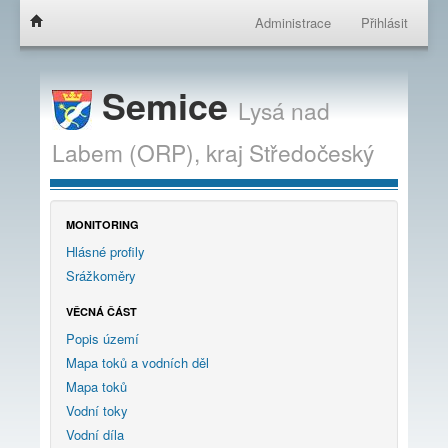
Administrace
Přihlásit
Semice
Lysá nad
Labem (ORP),
kraj
Středočeský
MONITORING
Hlásné profily
Srážkoměry
VĚCNÁ ČÁST
Popis území
Mapa toků a vodních děl
Mapa toků
Vodní toky
Vodní díla