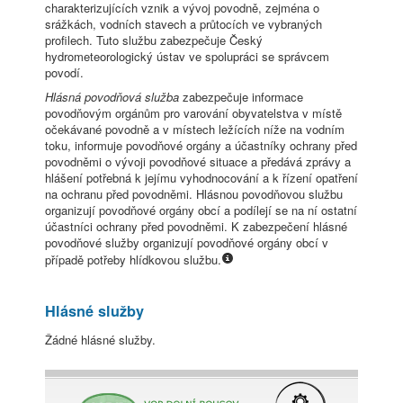
charakterizujících vznik a vývoj povodně, zejména o
srážkách, vodních stavech a průtocích ve vybraných
profilech. Tuto službu zabezpečuje Český
hydrometeorologický ústav ve spolupráci se správcem
povodí.
Hlásná povodňová služba
zabezpečuje informace
povodňovým orgánům pro varování obyvatelstva v místě
očekávané povodně a v místech ležících níže na vodním
toku, informuje povodňové orgány a účastníky ochrany před
povodněmi o vývoji povodňové situace a předává zprávy a
hlášení potřebná k jejímu vyhodnocování a k řízení opatření
na ochranu před povodněmi. Hlásnou povodňovou službu
organizují povodňové orgány obcí a podílejí se na ní ostatní
účastníci ochrany před povodněmi. K zabezpečení hlásné
povodňové služby organizují povodňové orgány obcí v
případě potřeby hlídkovou službu.
Hlásné služby
Žádné hlásné služby.