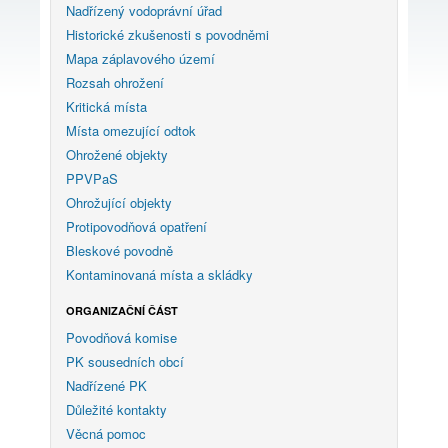
Nadřízený vodoprávní úřad
Historické zkušenosti s povodněmi
Mapa záplavového území
Rozsah ohrožení
Kritická místa
Místa omezující odtok
Ohrožené objekty
PPVPaS
Ohrožující objekty
Protipovodňová opatření
Bleskové povodně
Kontaminovaná místa a skládky
ORGANIZAČNÍ ČÁST
Povodňová komise
PK sousedních obcí
Nadřízené PK
Důležité kontakty
Věcná pomoc