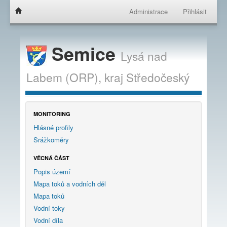
Administrace
Přihlásit
Semice
Lysá nad
Labem (ORP),
kraj
Středočeský
MONITORING
Hlásné profily
Srážkoměry
VĚCNÁ ČÁST
Popis území
Mapa toků a vodních děl
Mapa toků
Vodní toky
Vodní díla