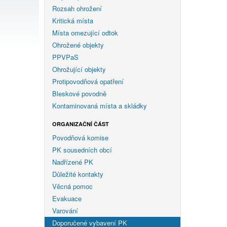
Rozsah ohrožení
Kritická místa
Místa omezující odtok
Ohrožené objekty
PPVPaS
Ohrožující objekty
Protipovodňová opatření
Bleskové povodně
Kontaminovaná místa a skládky
ORGANIZAČNÍ ČÁST
Povodňová komise
PK sousedních obcí
Nadřízené PK
Důležité kontakty
Věcná pomoc
Evakuace
Varování
Doporučené vybavení PK