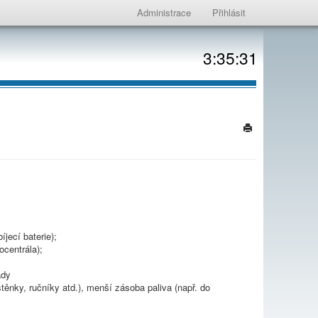
Administrace
Přihlásit
3:35:31
jecí baterie);
ocentrála);
ady
těnky, ručníky atd.), menší zásoba paliva (např. do