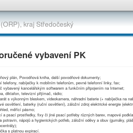
 (ORP),
kraj
Středočeský
oručené vybavení PK
ňový plán, Povodňová kniha, další povodňové dokumenty;
í telefony, nabíječky k mobilním telefonům, pevné telefonní linky, fax;
ač vybavený kancelářským softwarem a funkčním připojením na Internet;
na, diktafon, televizní přijímač, rádio;
arát s výkonným bleskem, videokamera, náhradní baterie (+ nabíječka na nabí
é osvětlení, baterky (ruční osvětlení), záložní zdroj elektrické energie (elektr
ohled, měřící pásmo;
cí a psací prostředky, fixy či jiné psací potřeby různých barev, mapové podkl
 potravin, nápojů a hygienických potřeb, záložní oděvy a obuv (gumáky, pláš
ocentrály);
ička s platnou expirací.