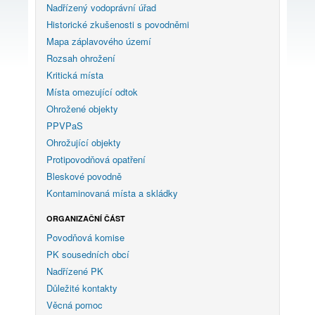
Nadřízený vodoprávní úřad
Historické zkušenosti s povodněmi
Mapa záplavového území
Rozsah ohrožení
Kritická místa
Místa omezující odtok
Ohrožené objekty
PPVPaS
Ohrožující objekty
Protipovodňová opatření
Bleskové povodně
Kontaminovaná místa a skládky
ORGANIZAČNÍ ČÁST
Povodňová komise
PK sousedních obcí
Nadřízené PK
Důležité kontakty
Věcná pomoc