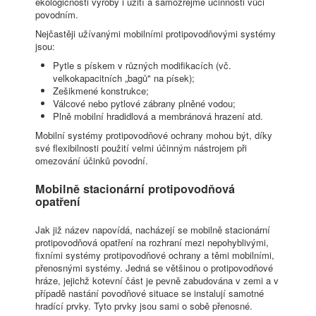
ekologičnosti výroby i užití a samozřejmě účinnosti vůči
povodním.
Nejčastěji užívanými mobilními protipovodňovými systémy
jsou:
Pytle s pískem v různých modifikacích (vč.
velkokapacitních „bagů" na písek);
Zešikmené konstrukce;
Válcové nebo pytlové zábrany plněné vodou;
Plně mobilní hradidlová a membránová hrazení atd.
Mobilní systémy protipovodňové ochrany mohou být, díky
své flexibilnosti použití velmi účinným nástrojem při
omezování účinků povodní.
Mobilně stacionární protipovodňová
opatření
Jak již název napovídá, nacházejí se mobilně stacionární
protipovodňová opatření na rozhraní mezi nepohyblivými,
fixními systémy protipovodňové ochrany a těmi mobilními,
přenosnými systémy. Jedná se většinou o protipovodňové
hráze, jejichž kotevní část je pevně zabudována v zemi a v
případě nastání povodňové situace se instalují samotné
hradící prvky. Tyto prvky jsou sami o sobě přenosné.