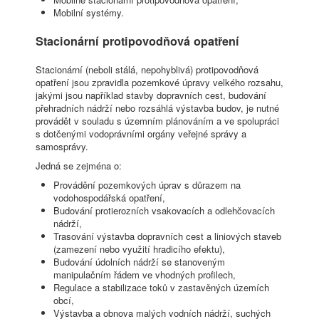
Mobilní systémy.
Stacionární protipovodňová opatření
Stacionární (neboli stálá, nepohyblivá) protipovodňová
opatření jsou zpravidla pozemkové úpravy velkého rozsahu,
jakými jsou například stavby dopravních cest, budování
přehradních nádrží nebo rozsáhlá výstavba budov, je nutné
provádět v souladu s územním plánováním a ve spolupráci
s dotčenými vodoprávními orgány veřejné správy a
samosprávy.
Jedná se zejména o:
Provádění pozemkových úprav s důrazem na
vodohospodářská opatření,
Budování protierozních vsakovacích a odlehčovacích
nádrží,
Trasování výstavba dopravních cest a liniových staveb
(zamezení nebo využití hradicího efektu),
Budování údolních nádrží se stanoveným
manipulačním řádem ve vhodných profilech,
Regulace a stabilizace toků v zastavěných územích
obcí,
Výstavba a obnova malých vodních nádrží, suchých