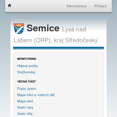
Administrace
Přihlásit
Semice
Lysá nad
Labem (ORP),
kraj
Středočeský
MONITORING
Hlásné profily
Srážkoměry
VĚCNÁ ČÁST
Popis území
Mapa toků a vodních děl
Mapa toků
Vodní toky
Vodní díla