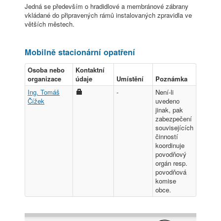
Jedná se především o hradidlové a membránové zábrany
vkládané do připravených rámů instalovaných zpravidla ve
větších městech.
Mobilně stacionární opatření
Osoba nebo
Kontaktní
organizace
údaje
Umístění
Poznámka
Ing. Tomáš
-
Není-li
Čížek
uvedeno
jinak, pak
zabezpečení
souvisejících
činností
koordinuje
povodňový
orgán resp.
povodňová
komise
obce.