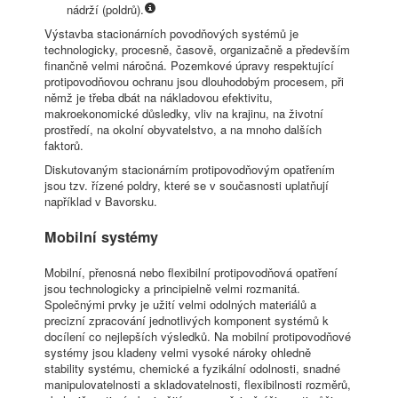
nádrží (poldrů).
Výstavba stacionárních povodňových systémů je
technologicky, procesně, časově, organizačně a především
finančně velmi náročná. Pozemkové úpravy respektující
protipovodňovou ochranu jsou dlouhodobým procesem, při
němž je třeba dbát na nákladovou efektivitu,
makroekonomické důsledky, vliv na krajinu, na životní
prostředí, na okolní obyvatelstvo, a na mnoho dalších
faktorů.
Diskutovaným stacionárním protipovodňovým opatřením
jsou tzv. řízené poldry, které se v současnosti uplatňují
například v Bavorsku.
Mobilní systémy
Mobilní, přenosná nebo flexibilní protipovodňová opatření
jsou technologicky a principielně velmi rozmanitá.
Společnými prvky je užití velmi odolných materiálů a
precizní zpracování jednotlivých komponent systémů k
docílení co nejlepších výsledků. Na mobilní protipovodňové
systémy jsou kladeny velmi vysoké nároky ohledně
stability systému, chemické a fyzikální odolnosti, snadné
manipulovatelnosti a skladovatelnosti, flexibilnosti rozměrů,