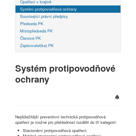
Opatření v krajině
Systém protipovodňové ochrany
Související právní předpisy
Předseda PK
Místopředseda PK
Členové PK
Zapisovatel(ka) PK
Systém protipovodňové
ochrany
Nejdůležitější preventivní technická protipovodňová
opatření je možné pro přehlednost rozdělit do tří kategorií:
Stacionární protipovodňová opatření;
Mobilně stacionární protipovodňová opatření;