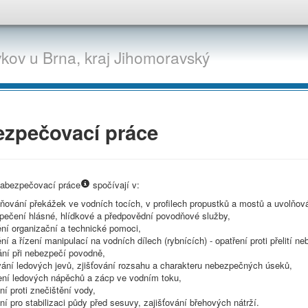
vkov u Brna,
kraj
Jihomoravský
ezpečovací práce
zabezpečovací práce
spočívají v:
ňování překážek ve vodních tocích, v profilech propustků a mostů a uvolňován
pečení hlásné, hlídkové a předpovědní povodňové služby,
ění organizační a technické pomoci,
ění a řízení manipulací na vodních dílech (rybnících) - opatření proti přelití ne
ání při nebezpečí povodně,
vání ledových jevů, zjišťování rozsahu a charakteru nebezpečných úseků,
jení ledových nápěchů a zácp ve vodním toku,
ní proti znečištění vody,
ní pro stabilizaci půdy před sesuvy, zajišťování břehových nátrží.