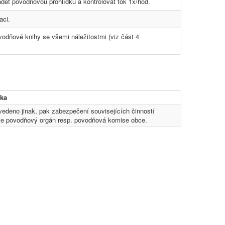
ádět povodňovou prohlídku a kontrolovat tok 1x/hod.
aci.
dňové knihy se všemi náležitostmi (viz část 4
ka
uvedeno jinak, pak zabezpečení souvisejících činností
je povodňový orgán resp. povodňová komise obce.