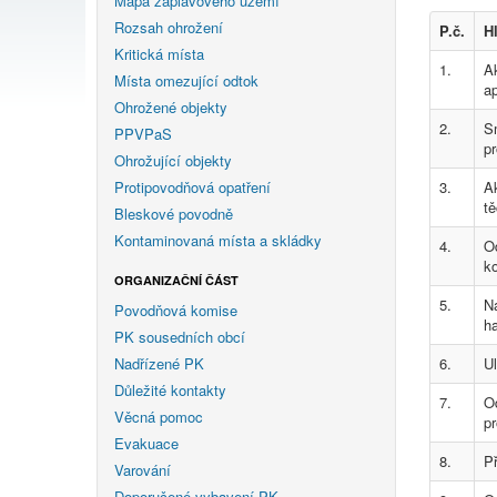
Mapa záplavového území
Rozsah ohrožení
P.č.
H
Kritická místa
1.
A
Místa omezující odtok
ap
Ohrožené objekty
2.
Sm
PPVPaS
pr
Ohrožující objekty
Protipovodňová opatření
3.
Ak
tě
Bleskové povodně
Kontaminovaná místa a skládky
4.
O
k
ORGANIZAČNÍ ČÁST
5.
N
Povodňová komise
ha
PK sousedních obcí
Nadřízené PK
6.
Ul
Důležité kontakty
7.
O
Věcná pomoc
p
Evakuace
8.
Př
Varování
Doporučené vybavení PK