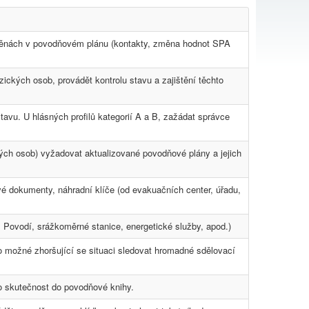
změnách v povodňovém plánu (kontakty, změna hodnot SPA
ických osob, provádět kontrolu stavu a zajištění těchto
stavu. U hlásných profilů kategorií A a B, zažádat správce
ých osob) vyžadovat aktualizované povodňové plány a jejich
 dokumenty, náhradní klíče (od evakuačních center, úřadu,
, Povodí, srážkoměrné stanice, energetické služby, apod.)
možné zhoršující se situaci sledovat hromadné sdělovací
to skutečnost do povodňové knihy.