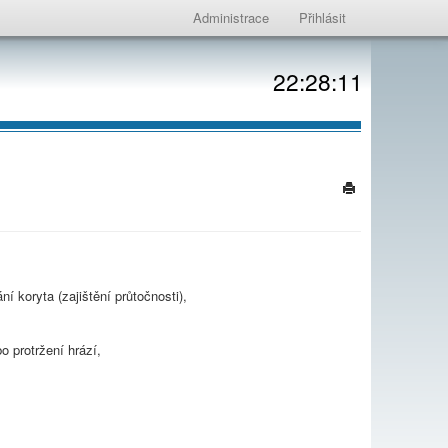
Administrace
Přihlásit
22:28:11
í koryta (zajištění průtočnosti),
bo protržení hrází,