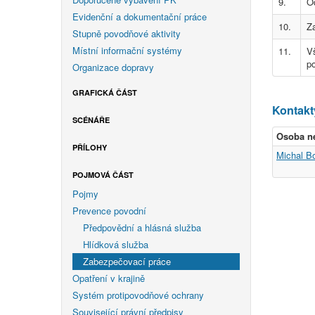
9.
Od
Evidenční a dokumentační práce
10.
Za
Stupně povodňové aktivity
Místní informační systémy
11.
V
p
Organizace dopravy
GRAFICKÁ ČÁST
Kontakt
SCÉNÁŘE
Osoba n
PŘÍLOHY
Michal B
POJMOVÁ ČÁST
Pojmy
Prevence povodní
Předpovědní a hlásná služba
Hlídková služba
Zabezpečovací práce
Opatření v krajině
Systém protipovodňové ochrany
Související právní předpisy