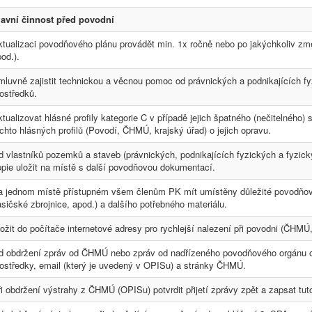
lavní činnost před povodní
ktualizaci povodňového plánu provádět min. 1x ročně nebo po jakýchkoliv 
od.).
luvně zajistit technickou a věcnou pomoc od právnických a podnikajících fyz
ostředků.
tualizovat hlásné profily kategorie C v případě jejich špatného (nečitelného) 
chto hlásných profilů (Povodí, ČHMÚ, krajský úřad) o jejich opravu.
d vlastníků pozemků a staveb (právnických, podnikajících fyzických a fyzick
opie uložit na místě s další povodňovou dokumentací.
a jednom místě přístupném všem členům PK mít umístěny důležité povodňové
sičské zbrojnice, apod.) a dalšího potřebného materiálu.
ožit do počítače internetové adresy pro rychlejší nalezení při povodni (ČHMÚ
d obdržení zpráv od ČHMÚ nebo zpráv od nadřízeného povodňového orgánu o 
rostředky, email (který je uvedený v OPISu) a stránky ČHMÚ.
i obdržení výstrahy z ČHMÚ (OPISu) potvrdit přijetí zprávy zpět a zapsat tu