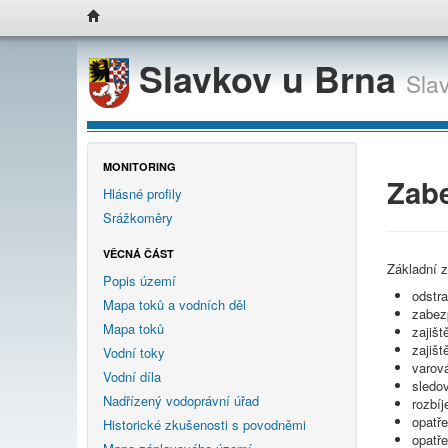
Slavkov u Brna
Sla
MONITORING
Zab
Hlásné profily
Srážkoměry
VĚCNÁ ČÁST
Základní 
Popis území
odstra
Mapa toků a vodních děl
zabez
Mapa toků
zajišt
zajišt
Vodní toky
varov
Vodní díla
sledo
Nadřízený vodoprávní úřad
rozbí
opatře
Historické zkušenosti s povodněmi
opatře