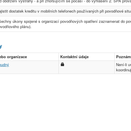
 obdržení výstrahy - a při zhoršujícím se počasí - do vyhlášení 2. SPA prov
jistit dostatek kreditu v mobilních telefonech používaných při povodňové situ
šechny úkony spojené s organizací povodňových opatření zaznamenat do povo
ovodňového plánu).
y
ebo organizace
Kontaktní údaje
Poznám
oudný
Není-li 
koordinu