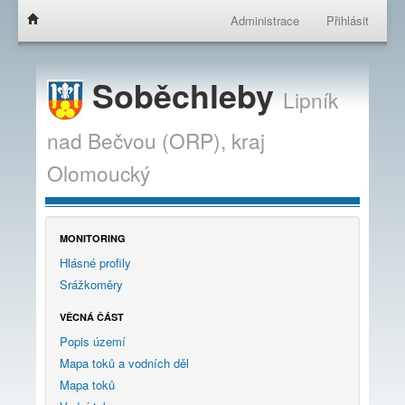
Administrace
Přihlásit
Soběchleby
Lipník
nad Bečvou (ORP),
kraj
Olomoucký
MONITORING
Hlásné profily
Srážkoměry
VĚCNÁ ČÁST
Popis území
Mapa toků a vodních děl
Mapa toků