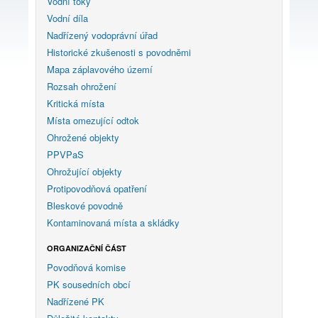
Vodní toky
Vodní díla
Nadřízený vodoprávní úřad
Historické zkušenosti s povodněmi
Mapa záplavového území
Rozsah ohrožení
Kritická místa
Místa omezující odtok
Ohrožené objekty
PPVPaS
Ohrožující objekty
Protipovodňová opatření
Bleskové povodně
Kontaminovaná místa a skládky
ORGANIZAČNÍ ČÁST
Povodňová komise
PK sousedních obcí
Nadřízené PK