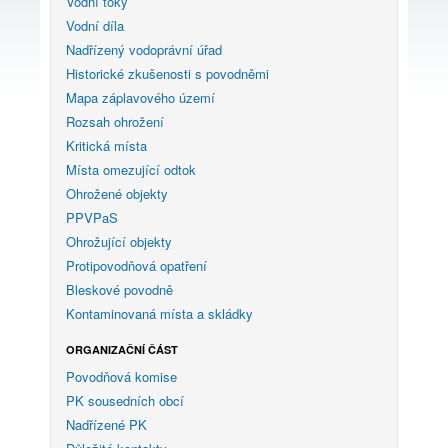
Vodní toky
Vodní díla
Nadřízený vodoprávní úřad
Historické zkušenosti s povodněmi
Mapa záplavového území
Rozsah ohrožení
Kritická místa
Místa omezující odtok
Ohrožené objekty
PPVPaS
Ohrožující objekty
Protipovodňová opatření
Bleskové povodně
Kontaminovaná místa a skládky
ORGANIZAČNÍ ČÁST
Povodňová komise
PK sousedních obcí
Nadřízené PK