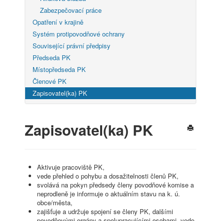
Zabezpečovací práce
Opatření v krajině
Systém protipovodňové ochrany
Související právní předpisy
Předseda PK
Místopředseda PK
Členové PK
Zapisovatel(ka) PK
Zapisovatel(ka) PK
Aktivuje pracoviště PK,
vede přehled o pohybu a dosažitelnosti členů PK,
svolává na pokyn předsedy členy povodňové komise a
neprodleně je informuje o aktuálním stavu na k. ú.
obce/města,
zajišťuje a udržuje spojení se členy PK, dalšími
povodňovými orgány a spolupracujícími osobami, vede