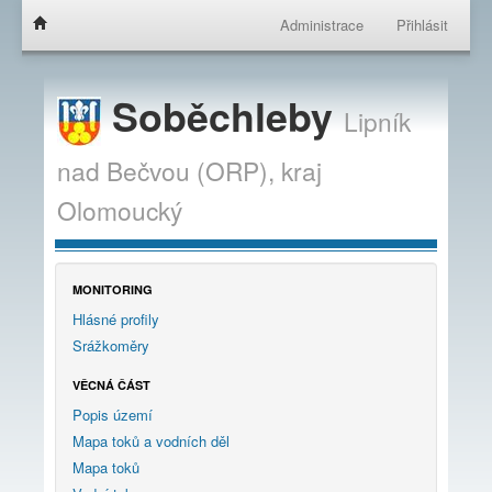
Administrace
Přihlásit
Soběchleby
Lipník
nad Bečvou (ORP),
kraj
Olomoucký
MONITORING
Hlásné profily
Srážkoměry
VĚCNÁ ČÁST
Popis území
Mapa toků a vodních děl
Mapa toků