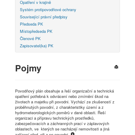
Opatření v krajině
Systém protipovodňové ochrany
Související právní předpisy
Předseda PK
Místopředseda PK
Členové PK
Zapisovatel(ka) PK
Pojmy
Povodňový plán obsahuje a řeší organizační a technická
opatření potřebná k odvrácení nebo zmírnění škod na
životech a majetku při povodni. Vychází ze zkušeností z
proběhnutých povodní, z charakteristiky území a z
hydrometeorologických poměrů v dané oblasti. Řeší
organizaci a přípravu technických prostředků,
zabezpečovacích a záchranných prací v záplavových
oblastech, ve kterých se nacházejí nemovitosti a jiná
zařízení před, při a po povodni.