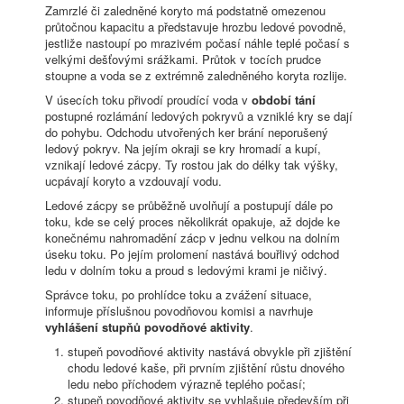
Zamrzlé či zaledněné koryto má podstatně omezenou
průtočnou kapacitu a představuje hrozbu ledové povodně,
jestliže nastoupí po mrazivém počasí náhle teplé počasí s
velkými dešťovými srážkami. Průtok v tocích prudce
stoupne a voda se z extrémně zaledněného koryta rozlije.
V úsecích toku přivodí proudící voda v
období tání
postupné rozlámání ledových pokryvů a vzniklé kry se dají
do pohybu. Odchodu utvořených ker brání neporušený
ledový pokryv. Na jejím okraji se kry hromadí a kupí,
vznikají ledové zácpy. Ty rostou jak do délky tak výšky,
ucpávají koryto a vzdouvají vodu.
Ledové zácpy se průběžně uvolňují a postupují dále po
toku, kde se celý proces několikrát opakuje, až dojde ke
konečnému nahromadění zácp v jednu velkou na dolním
úseku toku. Po jejím prolomení nastává bouřlivý odchod
ledu v dolním toku a proud s ledovými krami je ničivý.
Správce toku, po prohlídce toku a zvážení situace,
informuje příslušnou povodňovou komisi a navrhuje
vyhlášení stupňů povodňové aktivity
.
stupeň povodňové aktivity nastává obvykle při zjištění
chodu ledové kaše, při prvním zjištění růstu dnového
ledu nebo příchodem výrazně teplého počasí;
stupeň povodňové aktivity se vyhlašuje především při