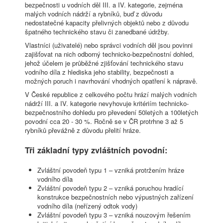
bezpečnosti u vodních děl III. a IV. kategorie, zejména
malých vodních nádrží a rybníků, buď z důvodu
nedostatečné kapacity přelivných objektů nebo z důvodu
špatného technického stavu či zanedbané údržby.
Vlastníci (uživatelé) nebo správci vodních děl jsou povinni
zajišťovat na nich odborný technicko-bezpečnostní dohled,
jehož účelem je průběžné zjišťování technického stavu
vodního díla z hlediska jeho stability, bezpečnosti a
možných poruch i navrhování vhodných opatření k nápravě.
V České republice z celkového počtu hrází malých vodních
nádrží III. a IV. kategorie nevyhovuje kritériím technicko-
bezpečnostního dohledu pro převedení 50letých a 100letých
povodní cca 20 - 30 %. Ročně se v ČR protrhne 3 až 5
rybníků převážně z důvodu přelití hráze.
Tři základní typy zvláštních povodní:
Zvláštní povodeň typu 1 – vzniká protržením hráze
vodního díla
Zvláštní povodeň typu 2 – vzniká poruchou hradící
konstrukce bezpečnostních nebo výpustných zařízení
vodního díla (neřízený odtok vody)
Zvláštní povodeň typu 3 – vzniká nouzovým řešením