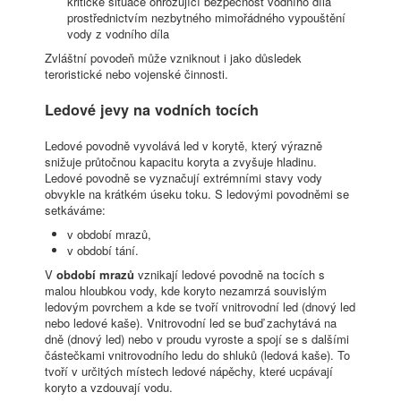
kritické situace ohrožující bezpečnost vodního díla
prostřednictvím nezbytného mimořádného vypouštění
vody z vodního díla
Zvláštní povodeň může vzniknout i jako důsledek
teroristické nebo vojenské činnosti.
Ledové jevy na vodních tocích
Ledové povodně vyvolává led v korytě, který výrazně
snižuje průtočnou kapacitu koryta a zvyšuje hladinu.
Ledové povodně se vyznačují extrémními stavy vody
obvykle na krátkém úseku toku. S ledovými povodněmi se
setkáváme:
v období mrazů,
v období tání.
V
období mrazů
vznikají ledové povodně na tocích s
malou hloubkou vody, kde koryto nezamrzá souvislým
ledovým povrchem a kde se tvoří vnitrovodní led (dnový led
nebo ledové kaše). Vnitrovodní led se buď zachytává na
dně (dnový led) nebo v proudu vyroste a spojí se s dalšími
částečkami vnitrovodního ledu do shluků (ledová kaše). To
tvoří v určitých místech ledové nápěchy, které ucpávají
koryto a vzdouvají vodu.