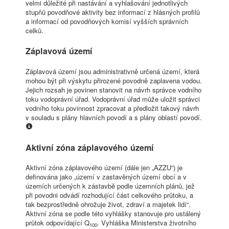
velmi důležité při nastávání a vyhlašování jednotlivých
stupňů povodňové aktivity bez informací z hlásných profilů
a informací od povodňových komisí vyšších správních
celků.
Záplavová území
Záplavová území jsou administrativně určená území, která
mohou být při výskytu přirozené povodně zaplavena vodou.
Jejich rozsah je povinen stanovit na návrh správce vodního
toku vodoprávní úřad. Vodoprávní úřad může uložit správci
vodního toku povinnost zpracovat a předložit takový návrh
v souladu s plány hlavních povodí a s plány oblastí povodí.
Aktivní zóna záplavového území
Aktivní zóna záplavového území (dále jen „AZZU“) je
definována jako „území v zastavěných území obcí a v
územích určených k zástavbě podle územních plánů, jež
při povodni odvádí rozhodující část celkového průtoku, a
tak bezprostředně ohrožuje život, zdraví a majetek lidí“.
Aktivní zóna se podle této vyhlášky stanovuje pro ustálený
průtok odpovídající Q
. Vyhláška Ministerstva životního
100