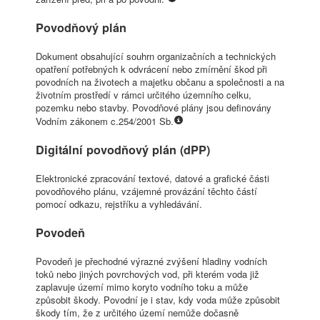
Povodňový plán
Dokument obsahující souhrn organizačních a technických
opatření potřebných k odvrácení nebo zmírnění škod při
povodních na životech a majetku občanu a společnosti a na
životním prostředí v rámci určitého územního celku,
pozemku nebo stavby. Povodňové plány jsou definovány
Vodním zákonem c.254/2001 Sb.
Digitální povodňový plán (dPP)
Elektronické zpracování textové, datové a grafické části
povodňového plánu, vzájemné provázání těchto částí
pomocí odkazu, rejstříku a vyhledávání.
Povodeň
Povodeň je přechodné výrazné zvýšení hladiny vodních
toků nebo jiných povrchových vod, při kterém voda již
zaplavuje území mimo koryto vodního toku a může
způsobit škody. Povodní je i stav, kdy voda může způsobit
škody tím, že z určitého území nemůže dočasně