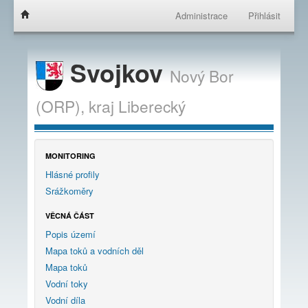
Administrace
Přihlásit
Svojkov
Nový Bor
(ORP),
kraj
Liberecký
MONITORING
Hlásné profily
Srážkoměry
VĚCNÁ ČÁST
Popis území
Mapa toků a vodních děl
Mapa toků
Vodní toky
Vodní díla