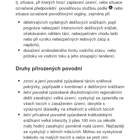
tj. situace, při kterých hrozí zaplavení území, nebo situace
označené předpovědní povodňovou službou podle
nebo
situace označené povodňovými orgány, zejména při:
déletrvajících vydatných dešťových srážkách, popř.
prognóze nebezpečí intenzivních dešťových srážek,
očekávaném náhlém tání, nebezpečném chodu ledů
nebo při vzniku nebezpečných ledových zácp a
nápěchů,
dosažení směrodatného limitu vodního stavu, nebo
průtoku ve vodním toku a jeho stoupající tendenci.
Druhy přirozených povodní
zimní a jarní povodně
způsobené táním sněhové
pokrývky, popřípadě v kombinaci s dešťovými srážkami
letní povodně
způsobené dlouhotrvajícími regionálními
dešti zasahující velká území; vyskytují se zpravidla na
všech tocích v zasaženém území, obvykle s
výraznými důsledky na středních a větších tocích
letní přívalové povodně
způsobené krátkodobými
srážkami velké intenzity (i přes 100 mm za několik
málo hodin) zasahující poměrně malá území. Nejčastěji
se vyskytují v letních měsících. Mohou se vyskytovat
kdekoliv na malých tocích a nelze se proti nim