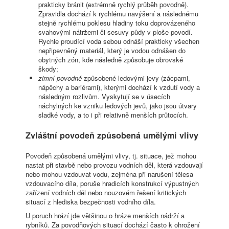
prakticky bránit (extrémně rychlý průběh povodně).
Zpravidla dochází k rychlému navýšení a následnému
stejně rychlému poklesu hladiny toku doprovázeného
svahovými nátržemi či sesuvy půdy v ploše povodí.
Rychle proudící voda sebou odnáší prakticky všechen
nepřipevněný materiál, který je vodou odnášen do
obytných zón, kde následně způsobuje obrovské
škody;
zimní povodně
způsobené ledovými jevy (zácpami,
nápěchy a bariérami), kterými dochází k vzdutí vody a
následným rozlivům. Vyskytují se v úsecích
náchylných ke vzniku ledových jevů, jako jsou útvary
sladké vody, a to i při relativně menších průtocích.
Zvláštní povodeň způsobená umělými vlivy
Povodeň způsobená umělými vlivy, tj. situace, jež mohou
nastat při stavbě nebo provozu vodních děl, která vzdouvají
nebo mohou vzdouvat vodu, zejména při narušení tělesa
vzdouvacího díla, poruše hradicích konstrukcí výpustných
zařízení vodních děl nebo nouzovém řešení kritických
situací z hlediska bezpečnosti vodního díla.
U poruch hrází jde většinou o hráze menších nádrží a
rybníků. Za povodňových situací dochází často k ohrožení