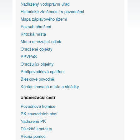
Nadřízený vodoprávní úřad
Historické zkušenosti s povodněmi
Mapa záplavového území
Rozsah ohrožení
Kritická místa
Místa omezující odtok
Ohrožené objekty
PPVPaS
Ohrožující objekty
Protipovodňová opatření
Bleskové povodně
Kontaminovaná místa a skládky
ORGANIZAČNÍ ČÁST
Povodňová komise
PK sousedních obcí
Nadřízené PK
Důležité kontakty
Věcná pomoc