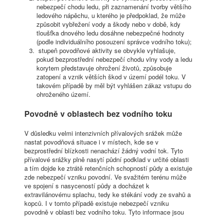
nebezpečí chodu ledu, při zaznamenání tvorby většího
ledového nápěchu, u kterého je předpoklad, že může
způsobit vybřežení vody a škody nebo v době, kdy
tloušťka dnového ledu dosáhne nebezpečné hodnoty
(podle individuálního posouzení správce vodního toku);
stupeň povodňové aktivity se obvykle vyhlašuje,
pokud bezprostřední nebezpečí chodu vlny vody a ledu
korytem představuje ohrožení životů, způsobuje
zatopení a vznik větších škod v území podél toku. V
takovém případě by měl být vyhlášen zákaz vstupu do
ohroženého území.
Povodně v oblastech bez vodního toku
V důsledku velmi intenzivních přívalových srážek může
nastat povodňová situace i v místech, kde se v
bezprostřední blízkosti nenachází žádný vodní tok. Tyto
přívalové srážky plně nasytí půdní podklad v určité oblasti
a tím dojde ke ztrátě retenčních schopností půdy a existuje
zde nebezpečí vzniku povodní. Ve svažitém terénu může
ve spojení s nasyceností půdy a docházet k
extravilánovému splachu, tedy ke stékání vody ze svahů a
kopců. I v tomto případě existuje nebezpečí vzniku
povodně v oblasti bez vodního toku. Tyto informace jsou