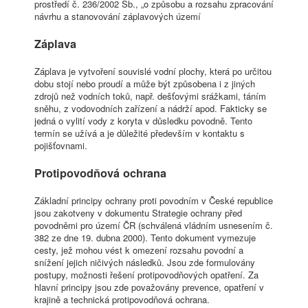
prostředí č. 236/2002 Sb., „o způsobu a rozsahu zpracování
návrhu a stanovování záplavových území
Záplava
Záplava je vytvoření souvislé vodní plochy, která po určitou
dobu stojí nebo proudí a může být způsobena i z jiných
zdrojů než vodních toků, např. dešťovými srážkami, táním
sněhu, z vodovodních zařízení a nádrží apod. Fakticky se
jedná o vylití vody z koryta v důsledku povodně. Tento
termín se užívá a je důležité především v kontaktu s
pojišťovnami.
Protipovodňová ochrana
Základní principy ochrany proti povodním v České republice
jsou zakotveny v dokumentu Strategie ochrany před
povodněmi pro území ČR (schválená vládním usnesením č.
382 ze dne 19. dubna 2000). Tento dokument vymezuje
cesty, jež mohou vést k omezení rozsahu povodní a
snížení jejich ničivých následků. Jsou zde formulovány
postupy, možnosti řešení protipovodňových opatření. Za
hlavní principy jsou zde považovány prevence, opatření v
krajině a technická protipovodňová ochrana.