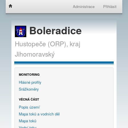
Administrace
Přihlásit
Boleradice
Hustopeče (ORP),
kraj
Jihomoravský
MONITORING
Hlásné profily
Srážkoměry
VĚCNÁ ČÁST
Popis území
Mapa toků a vodních děl
Mapa toků
Vodní toky