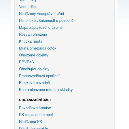
Vodní díla
Nadřízený vodoprávní úřad
Historické zkušenosti s povodněmi
Mapa záplavového území
Rozsah ohrožení
Kritická místa
Místa omezující odtok
Ohrožené objekty
PPVPaS
Ohrožující objekty
Protipovodňová opatření
Bleskové povodně
Kontaminovaná místa a skládky
ORGANIZAČNÍ ČÁST
Povodňová komise
PK sousedních obcí
Nadřízené PK
Důležité kontakty