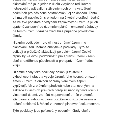
plánování má jako jeden z úkolů vytyčeno redukování
nebezpečí vyplývající z živelních pohrom a vytváření
podmínek pro následné odstraňování jejich dopadů. Tento
cíl má být naplňován s ohledem na životní prostředí. Jedná
se ve své podstatě o vytyčení záplavových území a jejich
správné zanesení do územních plánů – omezení zástavby
na tomto území výrazně zredukuje případné povodňové
škody.
Hlavním podkladem pro činnost v rámci územního
plánování jsou územně analytické podklady. Tyto se
pořizují a průběžně aktualizují po celém území České
republiky ve dvojí podrobnosti: pro správní území všech
obcí s rozšířenou působností a pro správní území všech
krajů.
Územně analytické podklady obsahují zjištění a
vyhodnocení stavu a vývoje území, jeho hodnot, omezení
změn v území z důvodu ochrany veřejných zájmů,
vyplývajících z právních předpisů nebo stanovených na
základě zvláštních právních předpisů nebo vyplývajících z
vlastností území, záměrů na provedení změn v území,
zjišťování a vyhodnocování udržitelného rozvoje území a
určení problémů k řešení v územně plánovací dokumentaci.
Tyto podklady jsou pořizovány obecními úřady obcí s