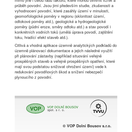
mimo jiné i celou řadu faktorů, které mohou ovlivnit vznik a
průběh povodní. Jsou jimi především studie, zkušenosti a
vyhodnocení povodní, které zasáhly území v minulosti,
geomorfologické poměry v regionu (sklonitost území,
odtokové poměry atd.), geologické a hydrogeologické
poměry (půdní eroze, směry odtoku atd.) a stav povodí i
konkrétních vodních toků (umělá úprava povodí, zajištění
toku, hradící efekt staveb atd.).
Citlivá a vhodná aplikace územně analytických podkladů do
územně plánovací dokumentace a jejich následné využití
při plánování zástavby (například situování veřejně
prospěšných staveb a veřejně prospěšných opatření, které
mají svou podstatou snižovat ohrožení území) vede k
redukování povodňových škod a snížení nebezpečí
plynoucího z povodní.
© VOP Dolní Bousov s.r.o.