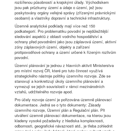
rozšířenou působností a krajskými úřady. Východiskem
jsou pak průzkumy území a údaje o území, jež jsou
poskytovány orgány veřejné správy (zřízenými právnickými
osobami) a vlastníky dopravní a technické infrastruktury.
Územně analytické podklady mají více než 150
podkategorií. Pro problematiku povodní je nejdůležitější
sledování aspektů z oblasti vodního hospodářství a
ochrany před povodněmi jako jsou záplavová území, aktivní
zóny záplavových území, objekty a zařízení
protipovodňové ochrany a území určené k řízeným rozlivům
povodní.
Územní plánování je jednou z hlavních aktivit Ministerstva
pro místní rozvoj ČR, které pro tuto činnost využívá
strategického nástroje politiky územního rozvoje. Zde se
stanovují a konkretizují úkoly územního plánování a
vymezují se jejich souvislosti v rámci mezinárodních
vztahů, udržitelného rozvoje apod.
Pro účely rozvoje území je pořizována územně plánovací
dokumentace. Jedná se o tyto dokumenty: Zásady
územního rozvoje, Územní plán a Regulační plán. Při
utváření územně plánovací dokumentace, na kterou jsou
kladeny vysoké požadavky z hlediska komplexnosti,
odbornosti, geografické návaznosti atd., je třeba zohlednit