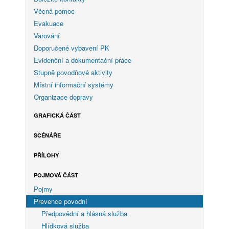
Věcná pomoc
Evakuace
Varování
Doporučené vybavení PK
Evidenční a dokumentační práce
Stupně povodňové aktivity
Místní informační systémy
Organizace dopravy
GRAFICKÁ ČÁST
SCÉNÁŘE
PŘÍLOHY
POJMOVÁ ČÁST
Pojmy
Prevence povodní
Předpovědní a hlásná služba
Hlídková služba