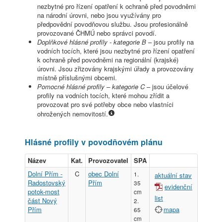
nezbytné pro řízení opatření k ochraně před povodněmi
na národní úrovni, nebo jsou využívány pro
předpovědní povodňovou službu. Jsou profesionálně
provozované ČHMÚ nebo správci povodí.
Doplňkové hlásné profily - kategorie B
– jsou profily na
vodních tocích, které jsou nezbytné pro řízení opatření
k ochraně před povodněmi na regionální (krajské)
úrovni. Jsou zřizovány krajskými úřady a provozovány
místně příslušnými obcemi.
Pomocné hlásné profily – kategorie C
– jsou účelové
profily na vodních tocích, které mohou zřídit a
provozovat pro své potřeby obce nebo vlastníci
ohrožených nemovitostí.
Hlásné profily v povodňovém plánu
Název
Kat.
Provozovatel
SPA
Dolní Přím -
C
obec Dolní
1.
aktuální stav
Radostovský
Přím
35
evidenční
potok-most
cm
list
část Nový
2.
Přím
mapa
65
cm