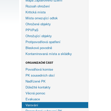
Mapa záplavového území
Rozsah ohrožení
Kritická místa
Místa omezující odtok
Ohrožené objekty
PPVPaS
Ohrožující objekty
Protipovodňová opatření
Bleskové povodně
Kontaminovaná místa a skládky
ORGANIZAČNÍ ČÁST
Povodňová komise
PK sousedních obcí
Nadřízené PK
Důležité kontakty
Věcná pomoc
Evakuace
Varování
Doporučené vybavení PK