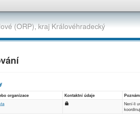
lové (ORP),
kraj
Královéhradecký
vání
y
ebo organizace
Kontaktní údaje
Poznám
sta
Není-li 
koordinu