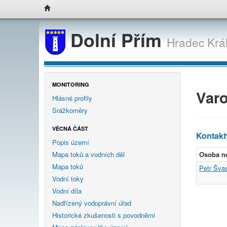
Dolní Přím
Hradec Krá
MONITORING
Varo
Hlásné profily
Srážkoměry
VĚCNÁ ČÁST
Kontakt
Popis území
Mapa toků a vodních děl
Osoba n
Mapa toků
Petr Šva
Vodní toky
Vodní díla
Nadřízený vodoprávní úřad
Historické zkušenosti s povodněmi